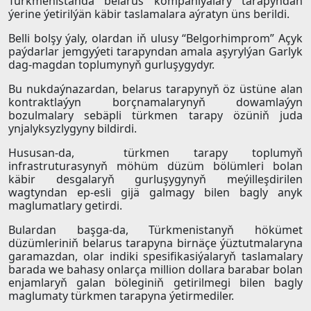
Türkmenistanda belarus kompaniýalary tarapyndan
ýerine ýetirilýän käbir taslamalara aýratyn üns berildi.
Belli bolşy ýaly, olardan iň ulusy “Belgorhimprom” Açyk
paýdarlar jemgyýeti tarapyndan amala aşyrylýan Garlyk
dag-magdan toplumynyň gurluşygydyr.
Bu nukdaýnazardan, belarus tarapynyň öz üstüne alan
kontraktlaýyn borçnamalarynyň dowamlaýyn
bozulmalary sebäpli türkmen tarapy özüniň juda
ynjalyksyzlygyny bildirdi.
Hususan-da, türkmen tarapy toplumyň
infrastruturasynyň möhüm düzüm bölümleri bolan
käbir desgalaryň gurluşygynyň meýilleşdirilen
wagtyndan ep-esli gijä galmagy bilen bagly anyk
maglumatlary getirdi.
Bulardan başga-da, Türkmenistanyň hökümet
düzümleriniň belarus tarapyna birnäçe ýüztutmalaryna
garamazdan, olar indiki spesifikasiýalaryň taslamalary
barada we bahasy onlarça million dollara barabar bolan
enjamlaryň galan böleginiň getirilmegi bilen bagly
maglumaty türkmen tarapyna ýetirmediler.