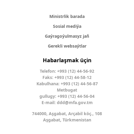
Ministrlik barada
Sosial mediýa
Gaýragoýulmasyz jaň
Gerekli websaýtlar
Habarlaşmak üçin
Telefon: +993 (12) 44-56-92
Faks: +993 (12) 44-58-12
Kabulhana: +993 (12) 44-56-87
Metbugat
gullugy: +993 (12) 44-56-04
E-mail:
ddd@mfa.gov.tm
744000, Aşgabat, Arçabil köç., 108
Aşgabat, Türkmenistan