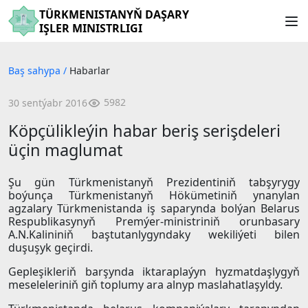
TÜRKMENISTANYŇ DAŞARY
IŞLER MINISTRLIGI
Baş sahypa
/
Habarlar
5982
30 sentýabr 2016
Köpçülikleýin habar beriş serişdeleri
üçin maglumat
Şu gün Türkmenistanyň Prezidentiniň tabşyrygy
boýunça Türkmenistanyň Hökümetiniň ynanylan
agzalary Türkmenistanda iş saparynda bolýan Belarus
Respublikasynyň Premýer-ministriniň orunbasary
A.N.Kalininiň baştutanlygyndaky wekiliýeti bilen
duşuşyk geçirdi.
Gepleşikleriň barşynda iktaraplaýyn hyzmatdaşlygyň
meseleleriniň giň toplumy ara alnyp maslahatlaşyldy.