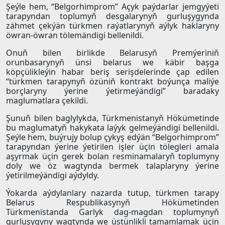
Şeýle hem, “Belgorhimprom” Açyk paýdarlar jemgyýeti
tarapyndan toplumyň desgalarynyň gurluşygynda
zähmet çekýän türkmen raýatlarynyň aýlyk haklaryny
öwran-öwran tölemändigi bellenildi.
Onuň bilen birlikde Belarusyň Premýeriniň
orunbasarynyň ünsi belarus we käbir başga
köpçülikleýin habar beriş serişdelerinde çap edilen
“türkmen tarapynyň özüniň kontrakt boýunça maliýe
borçlaryny ýerine ýetirmeýändigi” baradaky
maglumatlara çekildi.
Şunuň bilen baglylykda, Türkmenistanyň Hökümetinde
bu maglumatyň hakykata laýyk gelmeýändigi bellenildi.
Şeýle hem, buýrujy bolup çykyş edýän “Belgorhimprom”
tarapyndan ýerine ýetirilen işler üçin tölegleri amala
aşyrmak üçin gerek bolan resminamalaryň toplumyny
doly we öz wagtynda bermek talaplaryny ýerine
ýetirilmeýändigi aýdyldy.
Ýokarda aýdylanlary nazarda tutup, türkmen tarapy
Belarus Respublikasynyň Hökümetinden
Türkmenistanda Garlyk dag-magdan toplumynyň
gurluşygyny wagtynda we üstünlikli tamamlamak üçin