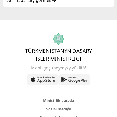
resmi däl konsultatiw duşuşygyna gatnaşdy
Ähli habarlary görmek
TÜRKMENISTANYŇ DAŞARY
IŞLER MINISTRLIGI
Mobil goşundymyzy ýükläň!
Ministrlik barada
Sosial mediýa