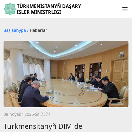
TÜRKMENISTANYŇ DAŞARY
IŞLER MINISTRLIGI
Baş sahypa
/
Habarlar
3371
08 noýabr 2025
Türkmensitanyň DIM-de