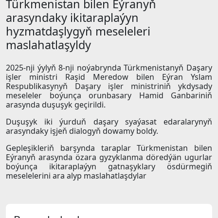
Türkmenistan bilen Eýranyň
arasyndaky ikitaraplaýyn
hyzmatdaşlygyň meseleleri
maslahatlaşyldy
2025-nji ýylyň 8-nji noýabrynda Türkmenistanyň Daşary
işler ministri Raşid Meredow bilen Eýran Yslam
Respublikasynyň Daşary işler ministriniň ykdysady
meseleler boýunça orunbasary Hamid Ganbariniň
arasynda duşuşyk geçirildi.
Duşuşyk iki ýurduň daşary syaýasat edaralarynyň
arasyndaky işjeň dialogyň dowamy boldy.
Gepleşikleriň barşynda taraplar Türkmenistan bilen
Eýranyň arasynda özara gyzyklanma döredýän ugurlar
boýunça ikitaraplaýyn gatnaşyklary ösdürmegiň
meselelerini ara alyp maslahatlaşdylar