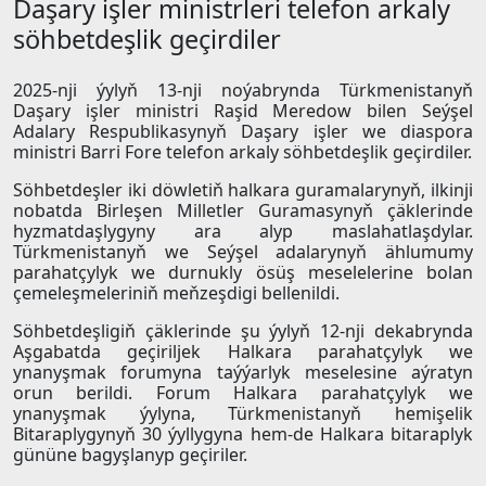
Daşary işler ministrleri telefon arkaly
söhbetdeşlik geçirdiler
2025-nji ýylyň 13-nji noýabrynda Türkmenistanyň
Daşary işler ministri Raşid Meredow bilen Seýşel
Adalary Respublikasynyň Daşary işler we diaspora
ministri Barri Fore telefon arkaly söhbetdeşlik geçirdiler.
Söhbetdeşler iki döwletiň halkara guramalarynyň, ilkinji
nobatda Birleşen Milletler Guramasynyň çäklerinde
hyzmatdaşlygyny ara alyp maslahatlaşdylar.
Türkmenistanyň we Seýşel adalarynyň ählumumy
parahatçylyk we durnukly ösüş meselelerine bolan
çemeleşmeleriniň meňzeşdigi bellenildi.
Söhbetdeşligiň çäklerinde şu ýylyň 12-nji dekabrynda
Aşgabatda geçiriljek Halkara parahatçylyk we
ynanyşmak forumyna taýýarlyk meselesine aýratyn
orun berildi. Forum Halkara parahatçylyk we
ynanyşmak ýylyna, Türkmenistanyň hemişelik
Bitaraplygynyň 30 ýyllygyna hem-de Halkara bitaraplyk
gününe bagyşlanyp geçiriler.