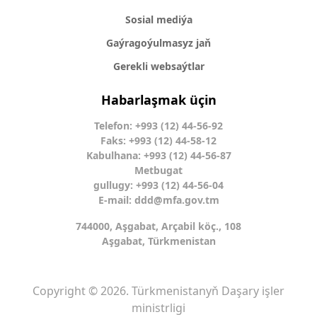
Sosial mediýa
Gaýragoýulmasyz jaň
Gerekli websaýtlar
Habarlaşmak üçin
Telefon: +993 (12) 44-56-92
Faks: +993 (12) 44-58-12
Kabulhana: +993 (12) 44-56-87
Metbugat
gullugy: +993 (12) 44-56-04
E-mail:
ddd@mfa.gov.tm
744000, Aşgabat, Arçabil köç., 108
Aşgabat, Türkmenistan
Copyright © 2026. Türkmenistanyň Daşary işler
ministrligi