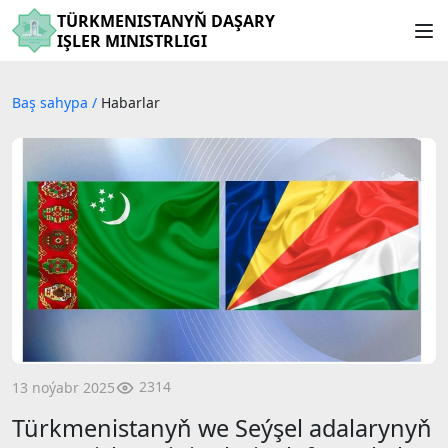
TÜRKMENISTANYŇ DAŞARY
IŞLER MINISTRLIGI
Baş sahypa
/
Habarlar
2314
13 noýabr 2025
Türkmenistanyň we Seýşel adalarynyň