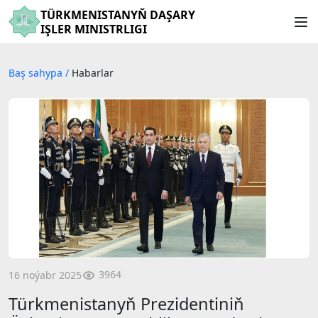
TÜRKMENISTANYŇ DAŞARY
IŞLER MINISTRLIGI
Baş sahypa
/
Habarlar
3964
16 noýabr 2025
Türkmenistanyň Prezidentiniň