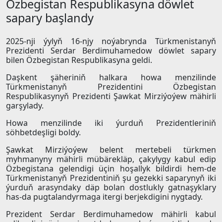
Özbegistan Respublikasyna döwlet
sapary başlandy
2025-nji ýylyň 16-njy noýabrynda Türkmenistanyň
Prezidenti Serdar Berdimuhamedow döwlet sapary
bilen Özbegistan Respublikasyna geldi.
Daşkent şäheriniň halkara howa menzilinde
Türkmenistanyň Prezidentini Özbegistan
Respublikasynyň Prezidenti Şawkat Mirziýoýew mähirli
garşylady.
Howa menzilinde iki ýurduň Prezidentleriniň
söhbetdeşligi boldy.
Şawkat Mirziýoýew belent mertebeli türkmen
myhmanyny mähirli mübärekläp, çakylygy kabul edip
Özbegistana gelendigi üçin hoşallyk bildirdi hem-de
Türkmenistanyň Prezidentiniň şu gezekki saparynyň iki
ýurduň arasyndaky däp bolan dostlukly gatnaşyklary
has-da pugtalandyrmaga itergi berjekdigini nygtady.
Prezident Serdar Berdimuhamedow mähirli kabul