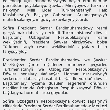
edilendigi üçin minnetdarlygyny beýan etdi hem-de
pursatdan peýdalanyp, Şawkat Mirziýoýewe türkmen
halkynyň Milli Lideri, Türkmenistanyň Halk
Maslahatynyň Başlygy Gahryman Arkadagymyzyň
mähirli salamyny, iň gowy arzuwlaryny ýetirdi.
Soňra Prezident Serdar Berdimuhamedowy resmi
garşylamak dabarasy geçirildi. Türkmenistanyň döwlet
Baştutany Özbegistan Respublikasynyň resmi
wekiliýetiniň, Prezident Şawkat Mirziýoýew bolsa
Türkmenistanyň resmi wekiliýetiniň agzalary bilen
tanyşdyryldy.
Prezidentler Serdar Berdimuhamedow we Şawkat
Mirziýoýew ýörite niýetlenen münbere geçýärler.
Türkmenistanyň we Özbegistan Respublikasynyň
Döwlet senalary ýaňlanýar. Hormat garawulynyň
serkerdesi dabaraly hasabat berýär. Iki ýurduň döwlet
Baştutanlary nyzama düzülen esgerleriň öňünden
geçdiler hem-de Özbegistan Respublikasynyň Döwlet
baýdagyna hormat-sarpa goýdular.
Soňra Özbegistan Respublikasyna döwlet saparynyň
çäklerinde Prezident Serdar Berdimuhamedow Merkezi