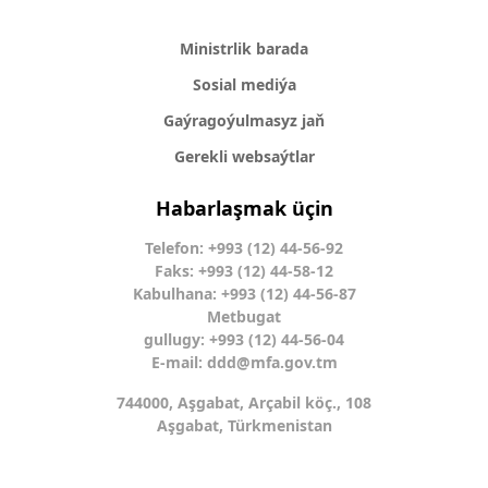
Ministrlik barada
Sosial mediýa
Gaýragoýulmasyz jaň
Gerekli websaýtlar
Habarlaşmak üçin
Telefon: +993 (12) 44-56-92
Faks: +993 (12) 44-58-12
Kabulhana: +993 (12) 44-56-87
Metbugat
gullugy: +993 (12) 44-56-04
E-mail:
ddd@mfa.gov.tm
744000, Aşgabat, Arçabil köç., 108
Aşgabat, Türkmenistan