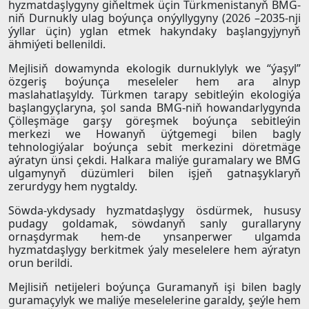
hyzmatdaşlygyny giňeltmek üçin Türkmenistanyň BMG-
niň Durnukly ulag boýunça onýyllygyny (2026 –2035-nji
ýyllar üçin) yglan etmek hakyndaky başlangyjynyň
ähmiýeti bellenildi.
Mejlisiň dowamynda ekologik durnuklylyk we “ýaşyl”
özgeriş boýunça meseleler hem ara alnyp
maslahatlaşyldy. Türkmen tarapy sebitleýin ekologiýa
başlangyçlaryna, şol sanda BMG-niň howandarlygynda
Çölleşmäge garşy göreşmek boýunça sebitleýin
merkezi we Howanyň üýtgemegi bilen bagly
tehnologiýalar boýunça sebit merkezini döretmäge
aýratyn ünsi çekdi. Halkara maliýe guramalary we BMG
ulgamynyň düzümleri bilen işjeň gatnaşyklaryň
zerurdygy hem nygtaldy.
Söwda-ykdysady hyzmatdaşlygy ösdürmek, hususy
pudagy goldamak, söwdanyň sanly gurallaryny
ornaşdyrmak hem-de ynsanperwer ulgamda
hyzmatdaşlygy berkitmek ýaly meselelere hem aýratyn
orun berildi.
Mejlisiň netijeleri boýunça Guramanyň işi bilen bagly
guramaçylyk we maliýe meselelerine garaldy, şeýle hem