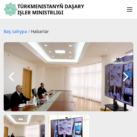
TÜRKMENISTANYŇ DAŞARY
IŞLER MINISTRLIGI
Baş sahypa
/
Habarlar