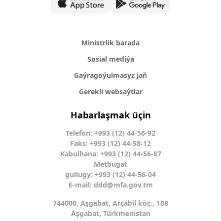
Ministrlik barada
Sosial mediýa
Gaýragoýulmasyz jaň
Gerekli websaýtlar
Habarlaşmak üçin
Telefon: +993 (12) 44-56-92
Faks: +993 (12) 44-58-12
Kabulhana: +993 (12) 44-56-87
Metbugat
gullugy: +993 (12) 44-56-04
E-mail:
ddd@mfa.gov.tm
744000, Aşgabat, Arçabil köç., 108
Aşgabat, Türkmenistan