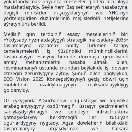
ýokarlandyrmak boýunça meseleler giňden ara alnyp
maslahatlaşyldy. Şeýle hem Baş sekretaryň hasabatyna,
degişli ministrler duşuşyklarynyň we YHG-nyň
ýöriteleşdirilen düzümleriniň mejlisleriniň netijelerine
aýratyn üns berildi.
Mejlisiň gün tertibiniň esasy meseleleriniň biri
«Ykdysady hyzmatdaşlygyň strategik maksatlary–2035»
taslamasyna garamak boldy. Türkmen tarapy
çemeleşmeleriň iş ýüzündäki mümkinçiliklerini,
taslamalaýyn esasyny hem-de durmuşa geçirilişiniň
amaly mehanizmlerini hasaba almak bilen,
resminamanyň üstünde mundan beýläk-de işi dowam
etmegiň zerurdygyny aýtdy. Şunuň bilen baglylykda,
ECO Vision 2025 Konsepsiýasynyň geçiş döwri üçin
möhletiniň uzaldylmagynyň maksadalaýyklygy
goldanyldy.
Öz çykyşynda A.Gurbanow ulag-üstaşyr we logistika
arabaglanyşygyny ösdürmegiň, üstaşyr geçirmelerini
sanlylaşdyrylmagyň we sebitleýin infrastruktura
gatnaşyklaryny berkitmegiň ileri tutulýan
ugurlardygyny nygtady. Agza döwletleriň bilelikdäki
taslamalaryny utgaşdyrmak we halkara