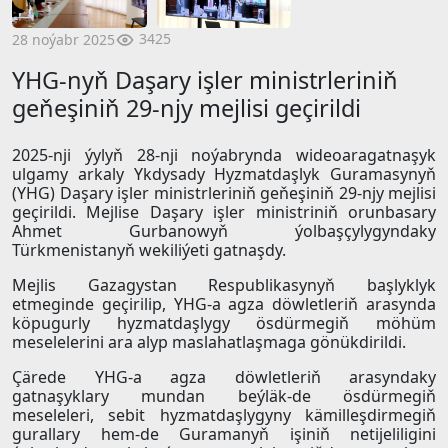
3425
28 noýabr 2025
YHG-nyň Daşary işler ministrleriniň
geňeşiniň 29-njy mejlisi geçirildi
2025-nji ýylyň 28-nji noýabrynda wideoaragatnaşyk
ulgamy arkaly Ykdysady Hyzmatdaşlyk Guramasynyň
(YHG) Daşary işler ministrleriniň geňeşiniň 29-njy mejlisi
geçirildi. Mejlise Daşary işler ministriniň orunbasary
Ahmet Gurbanowyň ýolbaşçylygyndaky
Türkmenistanyň wekiliýeti gatnaşdy.
Mejlis Gazagystan Respublikasynyň başlyklyk
etmeginde geçirilip, YHG-a agza döwletleriň arasynda
köpugurly hyzmatdaşlygy ösdürmegiň möhüm
meselelerini ara alyp maslahatlaşmaga gönükdirildi.
Çärede YHG-a agza döwletleriň arasyndaky
gatnaşyklary mundan beýläk-de ösdürmegiň
meseleleri, sebit hyzmatdaşlygyny kämilleşdirmegiň
gurallary hem-de Guramanyň işiniň netijeliligini