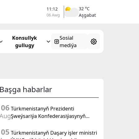
32 °C
11:12
06 Awg
Aşgabat
Konsullyk
Sosial
gullugy
mediýa
Başga habarlar
06
Türkmenistanyň Prezidenti
Aug
Şweýsariýa Konfederasiýasynyň
wise-prezidenti, Daşary işler federal
05
departamentiniň başlygyny kabul
Türkmenistanyň Daşary işler ministri
etdi