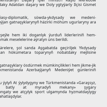
aky Adatdan daşary we Doly ygtyýarly Ilçisi Gismet
sy-diplomatik, söwda-ykdysady we medeni-
ýjan gatnaşyklarynyň häzirki möhüm ugurlaryny ara
 şeýle hem iki doganlyk ýurduň liderleriniň hem-
mak meselelerine aýratyn üns berildi.
çärelere, şol sanda Aşgabatda geçiriljek Ykdysady
jan hökümetara toparynyň nobatdaky mejlisine
tnaşyklary ösdürmek mümkinçilikleri hem jikme-jik
kmenistanda Azerbaýjanyň Medeniýet günleriniň
 ýylyň At ýylydygyny we Türkmenistanda «Garaşsyz,
dew batly at myradyň mekany» şygary
 sungaty we atçylyk sport ulgamynda hyzmatdaşlygy
hatlaşdylar.