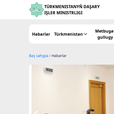
TÜRKMENISTANYŇ DAŞARY
IŞLER MINISTRLIGI
Metbuga
Habarlar
Türkmenistan
gullugy
Baş sahypa
/
Habarlar