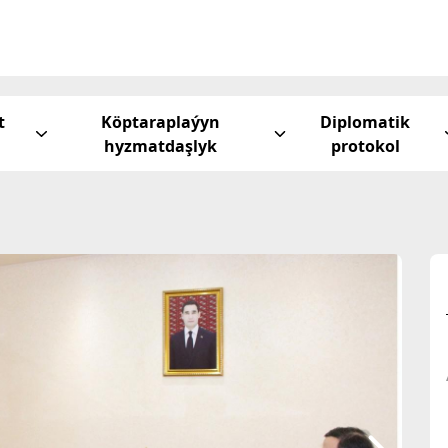
t
Köptaraplaýyn
Diplomatik
hyzmatdaşlyk
protokol