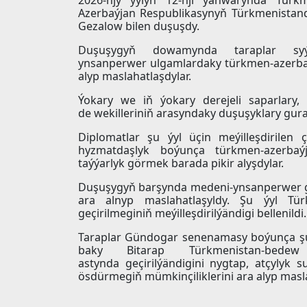
Azerbaýjan Respublikasynyň Türkmenistand
Gezalow bilen duşuşdy.
Duşuşygyň dowamynda taraplar syýa
ynsanperwer ulgamlardaky türkmen-azerba
alyp maslahatlaşdylar.
Ýokary we iň ýokary derejeli saparlary,
de wekilleriniň arasyndaky duşuşyklary gura
Diplomatlar şu ýyl üçin meýilleşdirilen 
hyzmatdaşlyk boýunça türkmen-azerbaý
taýýarlyk görmek barada pikir alyşdylar.
Duşuşygyň barşynda medeni-ynsanperwer ga
ara alnyp maslahatlaşyldy. Şu ýyl Tür
geçirilmeginiň meýilleşdirilýändigi bellenildi.
Taraplar Gündogar senenamasy boýunça şu
baky Bitarap Türkmenistan-be
astynda geçirilýändigini nygtap, atçylyk
ösdürmegiň mümkinçiliklerini ara alyp masla