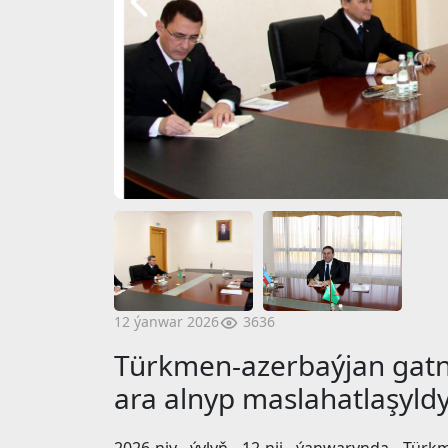
3636
12 ýanwar 2026
Türkmen-azerbaýjan gat
ara alnyp maslahatlaşyld
2026-njy ýylyň 12-nji ýanwarynda Türk