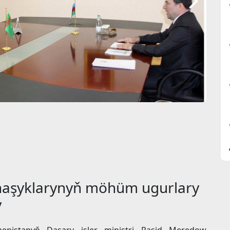
naşyklarynyň möhüm ugurlary
y
menistanyň Daşary işler ministri Raşid Meredow