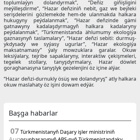
toplumlaýyn dolandyrmak”, “Deňiz giňişligini
meýilleşdirme”, “Hazar deňziniň nebit, gaz we beýleki
serişdelerini gözlemekde hem-de ulanmakda halkara
hukugyny peýdalanmak”, “Hazar deňzinde gämi
gatnawyny kadalaşdyrmagyň halkara kadalaryny
peýdalanmak”, “Türkmenistanda ählumumy ekologiýa
gaznasynyň taslamalary”, “Hazar deňzi sebiti: durmuş-
ykdysady we syýasy ugurlar”, “Hazar ekologiýa
maksatnamasy” ýaly mowzuklara garalar. Okuw
leksiýalary, tejribe sapaklaryny, interaktiw çekişmeleri,
tegelek stollary, tanyşdyrmalary, Hazar döwlet
goraghanasyna tanyşlyk gezelenjini öz içine alýar.
“Hazar deňzi-durnukly ösüş we dolandyryş” atly halkara
okuw maslahaty öz işini dowam edýär.
Başga habarlar
07
Türkmenistanyň Daşary işler ministriniň
Aug
orunbasarynyň ABŞ-nyň Türkmenistandaky