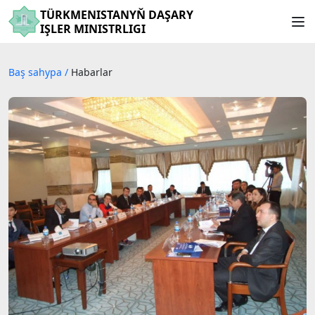
TÜRKMENISTANYŇ DAŞARY
IŞLER MINISTRLIGI
Baş sahypa
/
Habarlar