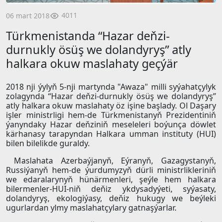
4011
06 mart 2018
Türkmenistanda “Hazar deňzi-
durnukly ösüş we dolandyryş” atly
halkara okuw maslahaty geçýär
2018 nji ýylyň 5-nji martynda "Awaza" milli syýahatçylyk
zolagynda “Hazar deňzi-durnukly ösüş we dolandyryş”
atly halkara okuw maslahaty öz işine başlady. Ol Daşary
işler ministrligi hem-de Türkmenistanyň Prezidentiniň
ýanyndaky Hazar deňziniň meseleleri boýunça döwlet
kärhanasy tarapyndan Halkara umman instituty (HUI)
bilen bilelikde guraldy.
Maslahata Azerbaýjanyň, Eýranyň, Gazagystanyň,
Russiýanyň hem-de ýurdumyzyň dürli ministrlikleriniň
we edaralarynyň hünärmenleri, şeýle hem halkara
bilermenler-HUI-niň deňiz ykdysadyýeti, syýasaty,
dolandyryş, ekologiýasy, deňiz hukugy we beýleki
ugurlardan ylmy maslahatçylary gatnaşýarlar.