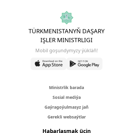
TÜRKMENISTANYŇ DAŞARY
IŞLER MINISTRLIGI
Mobil goşundymyzy ýükläň!
Ministrlik barada
Sosial mediýa
Gaýragoýulmasyz jaň
Gerekli websaýtlar
Habarlaşmak üçin