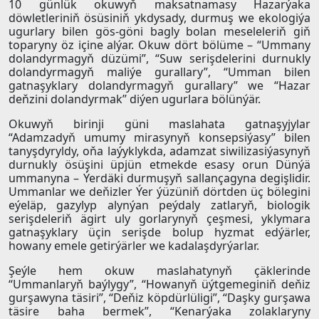
10 günlük okuwyň maksatnamasy Hazarýaka
döwletleriniň ösüsiniň ykdysady, durmuş we ekologiýa
ugurlary bilen gös-göni bagly bolan meseleleriň giň
toparyny öz içine alýar. Okuw dört bölüme – “Ummany
dolandyrmagyň düzümi”, “Suw serişdelerini durnukly
dolandyrmagyň maliýe gurallary”, “Umman bilen
gatnaşyklary dolandyrmagyň gurallary” we “Hazar
deňzini dolandyrmak” diýen ugurlara bölünýär.
Okuwyň birinji güni maslahata gatnaşyjylar
“Adamzadyň umumy mirasynyň konsepsiýasy” bilen
tanyşdyryldy, oňa laýyklykda, adamzat siwilizasiýasynyň
durnukly ösüşini üpjün etmekde esasy orun Dünýä
ummanyna – Ýerdäki durmuşyň sallançagyna degişlidir.
Ummanlar we deňizler Ýer ýüzüniň dörtden üç bölegini
eýeläp, gazylyp alynýan peýdaly zatlaryň, biologik
serişdeleriň ägirt uly gorlarynyň çeşmesi, yklymara
gatnaşyklary üçin serişde bolup hyzmat edýärler,
howany emele getirýärler we kadalaşdyrýarlar.
Şeýle hem okuw maslahatynyň çäklerinde
“Ummanlaryň baýlygy”, “Howanyň üýtgemeginiň deňiz
gurşawyna täsiri”, “Deňiz köpdürlüligi”, “Daşky gurşawa
täsire baha bermek”, “Kenarýaka zolaklaryny