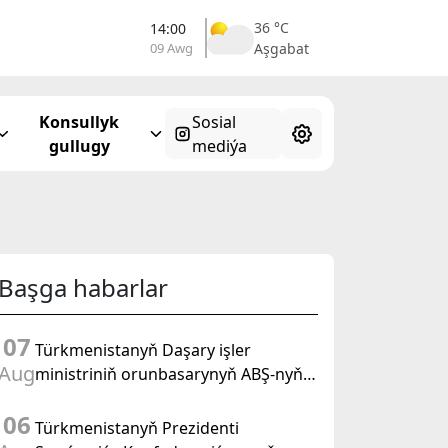
39 °C
14:00
09 Awg
Ahal
Konsullyk
Sosial
gullugy
mediýa
Başga habarlar
07
Türkmenistanyň Daşary işler
Aug
ministriniň orunbasarynyň ABŞ-nyň
Türkmenistandaky wagtlaýyn işler
06
ynanylan wekili bilen duşuşygy
Türkmenistanyň Prezidenti
geçirildi