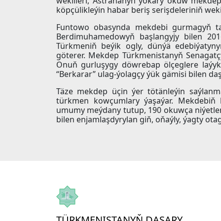
wekilleri, Astrahanyň ýokary okuw mekdepl
köpçülikleýin habar beriş serişdeleriniň weki
Funtowo obasynda mekdebi gurmagyň tas
Berdimuhamedowyň başlangyjy bilen 2016
Türkmeniň beýik ogly, dünýä edebiýaty
göterer. Mekdep Türkmenistanyň Senagatçyla
Onuň gurluşygy döwrebap ölçeglere laýykly
“Berkarar” ulag-ýolagçy ýük gämisi bilen daş
Täze mekdep üçin ýer tötänleýin saýlanm
türkmen kowçumlary ýaşaýar. Mekdebiň 
umumy meýdany tutup, 190 okuwça niýetlen
bilen enjamlaşdyrylan giň, oňaýly, ýagty ota
TÜRKMENISTANYŇ DAŞARY