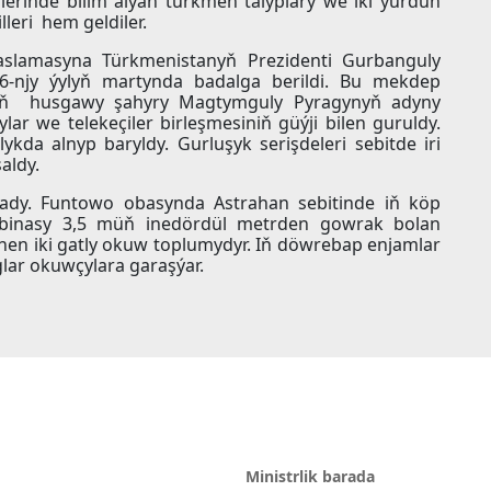
erinde bilim alýan türkmen talyplary we iki ýurduň
lleri hem geldiler.
lamasyna Türkmenistanyň Prezidenti Gurbanguly
-njy ýylyň martynda badalga berildi. Bu mekdep
nyň husgawy şahyry Magtymguly Pyragynyň adyny
r we telekeçiler birleşmesiniň güýji bilen guruldy.
kda alnyp baryldy. Gurluşyk serişdeleri sebitde iri
aldy.
ady. Funtowo obasynda Astrahan sebitinde iň köp
binasy 3,5 müň inedördül metrden gowrak bolan
en iki gatly okuw toplumydyr. Iň döwrebap enjamlar
glar okuwçylara garaşýar.
Ministrlik barada