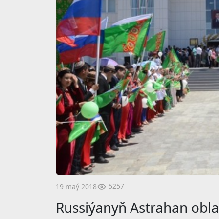
5257
19 maý 2018
Russiýanyň Astrahan obl