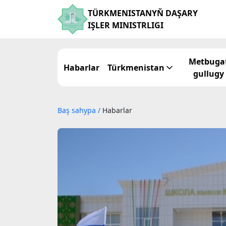
TÜRKMENISTANYŇ DAŞARY
IŞLER MINISTRLIGI
Metbuga
Habarlar
Türkmenistan
gullugy
Baş sahypa
/
Habarlar