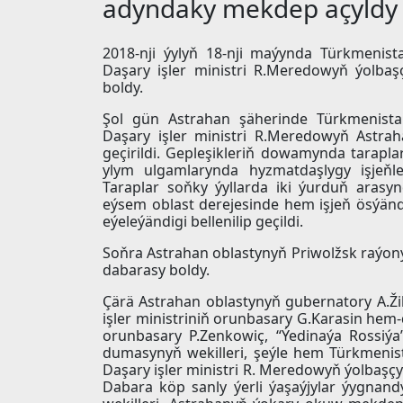
adyndaky mekdep açyldy
2018-nji ýylyň 18-nji maýynda Türkmenist
Daşary işler ministri R.Meredowyň ýolbaş
boldy.
Şol gün Astrahan şäherinde Türkmenistan
Daşary işler ministri R.Meredowyň Astrah
geçirildi. Gepleşikleriň dowamynda tarapla
ylym ulgamlarynda hyzmatdaşlygy işjeňle
Taraplar soňky ýyllarda iki ýurduň arasyn
eýsem oblast derejesinde hem işjeň ösýänd
eýeleýändigi bellenilip geçildi.
Soňra Astrahan oblastynyň Priwolžsk raýo
dabarasy boldy.
Çärä Astrahan oblastynyň gubernatory A.Žil
işler ministriniň orunbasary G.Karasin hem-
orunbasary P.Zenkowiç, “Ýedinaýa Rossiýa
dumasynyň wekilleri, şeýle hem Türkmenist
Daşary işler ministri R. Meredowyň ýolbaşç
Dabara köp sanly ýerli ýaşaýjylar ýygnand