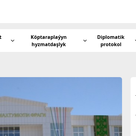
t
Köptaraplaýyn
Diplomatik
hyzmatdaşlyk
protokol