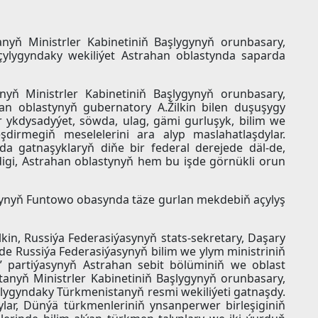
anyň Ministrler Kabinetiniň Başlygynyň orunbasary,
çylygyndaky wekiliýet Astrahan oblastynda saparda
yň Ministrler Kabinetiniň Başlygynyň orunbasary,
an oblastynyň gubernatory A.Žilkin bilen duşuşygy
r ykdysadyýet, söwda, ulag, gämi gurluşyk, bilim we
şdirmegiň meselelerini ara alyp maslahatlaşdylar.
da gatnaşyklaryň diňe bir federal derejede däl-de,
igi, Astrahan oblastynyň hem bu işde görnükli orun
nynyň Funtowo obasynda täze gurlan mekdebiň açylyş
kin, Russiýa Federasiýasynyň stats-sekretary, Daşary
de Russiýa Federasiýasynyň bilim we ylym ministriniň
” partiýasynyň Astrahan sebit bölüminiň we oblast
anyň Ministrler Kabinetiniň Başlygynyň orunbasary,
ylygyndaky Türkmenistanyň resmi wekiliýeti gatnaşdy.
ylar, Dünýä türkmenleriniň ynsanperwer birleşiginiň