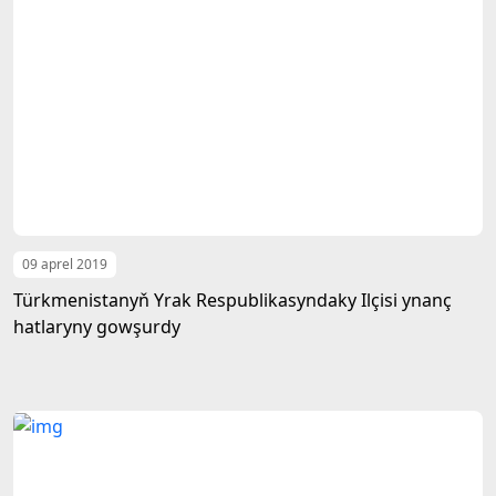
09 aprel 2019
Türkmenistanyň Yrak Respublikasyndaky Ilçisi ynanç
hatlaryny gowşurdy