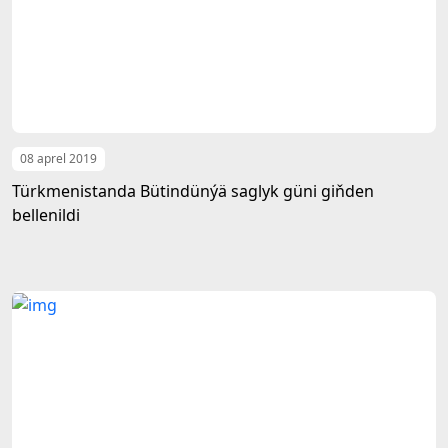
08 aprel 2019
Türkmenistanda Bütindünýä saglyk güni giňden
bellenildi