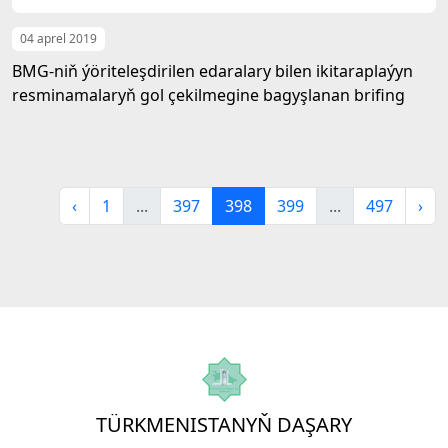
04 aprel 2019
BMG-niň ýöriteleşdirilen edaralary bilen ikitaraplaýyn
resminamalaryň gol çekilmegine bagyşlanan brifing
‹
1
...
397
398
399
...
497
›
TÜRKMENISTANYŇ DAŞARY