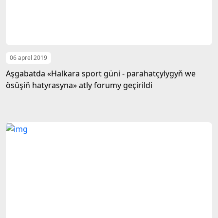
06 aprel 2019
Aşgabatda «Halkara sport güni - parahatçylygyň we
ösüşiň hatyrasyna» atly forumy geçirildi