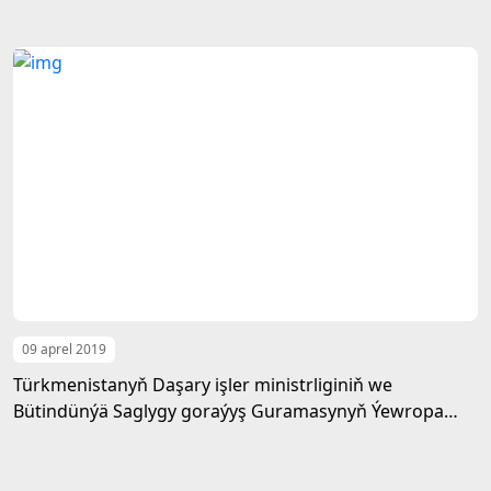
09 aprel 2019
Türkmenistanyň Daşary işler ministrliginiň we
Bütindünýä Saglygy goraýyş Guramasynyň Ýewropa
sebitindäki býurosynyň wekilleri geljekki hyzmatdaşlygy
ara alyp maslahatlaşdylar