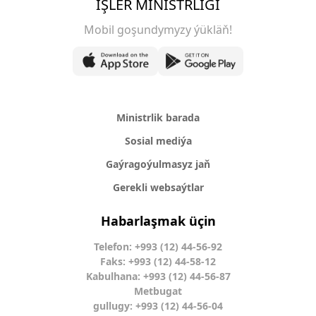
IŞLER MINISTRLIGI
Mobil goşundymyzy ýükläň!
Ministrlik barada
Sosial mediýa
Gaýragoýulmasyz jaň
Gerekli websaýtlar
Habarlaşmak üçin
Telefon: +993 (12) 44-56-92
Faks: +993 (12) 44-58-12
Kabulhana: +993 (12) 44-56-87
Metbugat
gullugy: +993 (12) 44-56-04