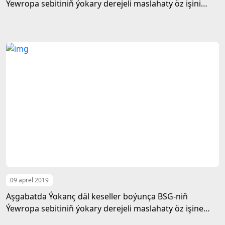
Ýewropa sebitiniň ýokary derejeli maslahaty öz işini
üstünlikli tamamlady
09 aprel 2019
Aşgabatda Ýokanç däl keseller boýunça BSG-niň
Ýewropa sebitiniň ýokary derejeli maslahaty öz işine
başlady