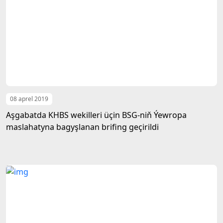
08 aprel 2019
Aşgabatda KHBS wekilleri üçin BSG-niň Ýewropa
maslahatyna bagyşlanan brifing geçirildi