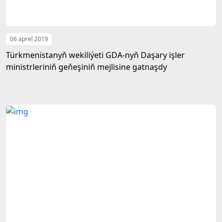
06 aprel 2019
Türkmenistanyň wekiliýeti GDA-nyň Daşary işler
ministrleriniň geňeşiniň mejlisine gatnaşdy