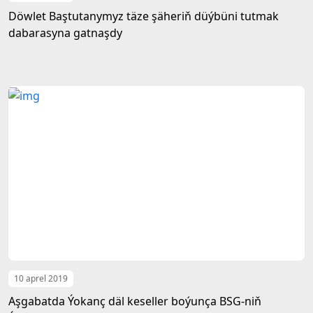
Döwlet Baştutanymyz täze şäheriň düýbüni tutmak
dabarasyna gatnaşdy
10 aprel 2019
Aşgabatda Ýokanç däl keseller boýunça BSG-niň