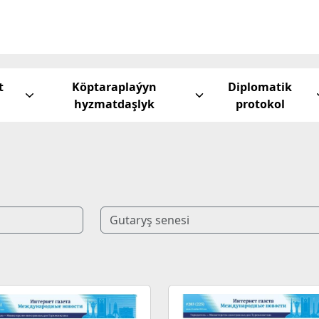
t
Köptaraplaýyn
Diplomatik
hyzmatdaşlyk
protokol