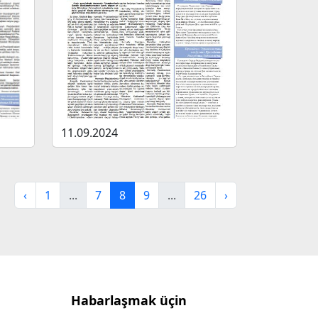
11.09.2024
‹
1
...
7
8
9
...
26
›
Habarlaşmak üçin