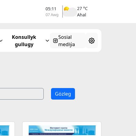
27 °C
05:11
07 Awg
Ahal
Konsullyk
Sosial
gullugy
mediýa
Gözleg