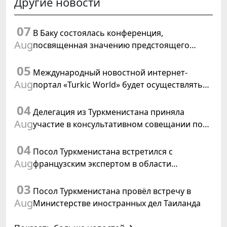
Другие новости
07
В Баку состоялась конференция,
Aug
посвященная значению предстоящего
заседания Халк Маслахаты Туркменистана и
05
резолюции ООН «Год международного
Международный новостной интернет-
права, 2028»
Aug
портал «Turkic World» будет осуществлять
освещение подготовки и проведения
04
заседания Халк Маслахаты Туркменистана
Делегация из Туркменистана приняла
Aug
участие в консультативном совещании по
цифровому коридору CAREC в Исламабаде
04
Посол Туркменистана встретился с
Aug
французским экспертом в области
коневодства
03
Посол Туркменистана провёл встречу в
Aug
Министерстве иностранных дел Таиланда