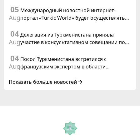
заседания Халк Маслахаты Туркменистана и
05
резолюции ООН «Год международного
Международный новостной интернет-
права, 2028»
Aug
портал «Turkic World» будет осуществлять
освещение подготовки и проведения
04
заседания Халк Маслахаты Туркменистана
Делегация из Туркменистана приняла
Aug
участие в консультативном совещании по
цифровому коридору CAREC в Исламабаде
04
Посол Туркменистана встретился с
Aug
французским экспертом в области
коневодства
Показать больше новостей