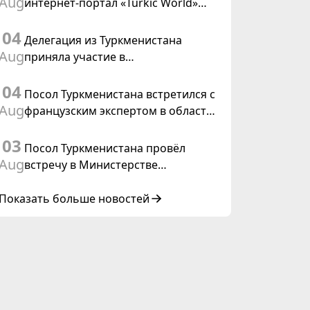
Aug
интернет-портал «Turkic World»
международного права, 2028»
будет осуществлять освещение
04
подготовки и проведения
Делегация из Туркменистана
заседания Халк Маслахаты
Aug
приняла участие в
Туркменистана
консультативном совещании по
04
цифровому коридору CAREC в
Посол Туркменистана встретился с
Исламабаде
Aug
французским экспертом в области
коневодства
03
Посол Туркменистана провёл
Aug
встречу в Министерстве
иностранных дел Таиланда
Показать больше новостей