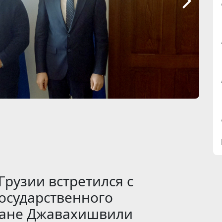
Грузии встретился с
государственного
ване Джавахишвили