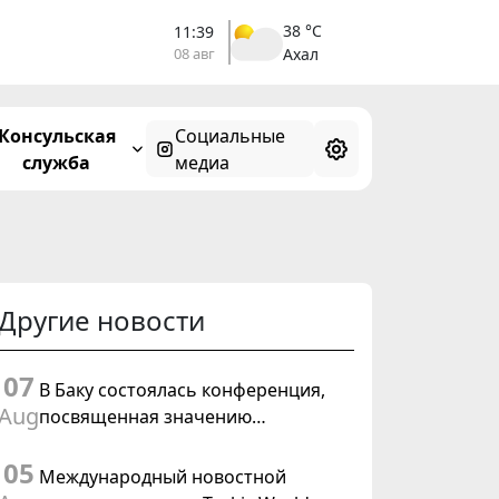
38 °C
11:39
08 авг
Ахал
Консульская
Социальные
служба
медиа
Другие новости
07
В Баку состоялась конференция,
Aug
посвященная значению
предстоящего заседания Халк
05
Маслахаты Туркменистана и
Международный новостной
резолюции ООН «Год