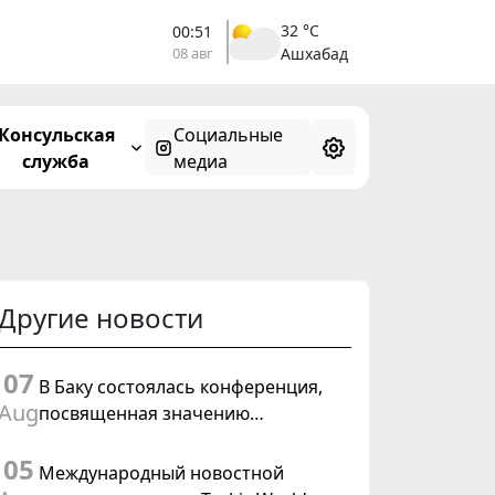
32 °C
00:51
08 авг
Ашхабад
Консульская
Социальные
служба
медиа
Другие новости
07
В Баку состоялась конференция,
Aug
посвященная значению
предстоящего заседания Халк
05
Маслахаты Туркменистана и
Международный новостной
резолюции ООН «Год