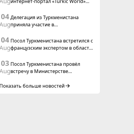
Aug
интернет-портал «Turkic World»
международного права, 2028»
будет осуществлять освещение
04
подготовки и проведения
Делегация из Туркменистана
заседания Халк Маслахаты
Aug
приняла участие в
Туркменистана
консультативном совещании по
04
цифровому коридору CAREC в
Посол Туркменистана встретился с
Исламабаде
Aug
французским экспертом в области
коневодства
03
Посол Туркменистана провёл
Aug
встречу в Министерстве
иностранных дел Таиланда
Показать больше новостей