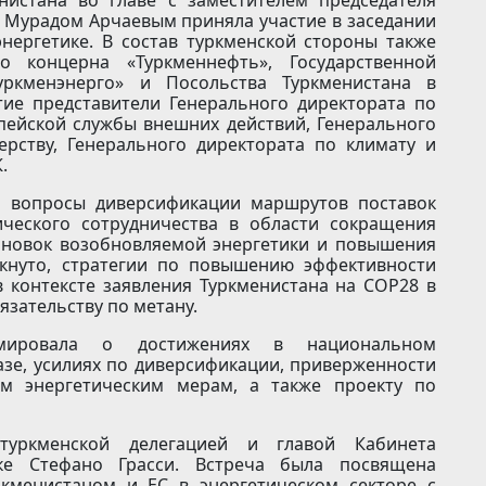
» Мурадом Арчаевым приняла участие в заседании
нергетике. В состав туркменской стороны также
го концерна «Туркменнефть», Государственной
Туркменэнерго» и Посольства Туркменистана в
тие представители Генерального директората по
пейской службы внешних действий, Генерального
рству, Генерального директората по климату и
.
и вопросы диверсификации маршрутов поставок
ического сотрудничества в области сокращения
тановок возобновляемой энергетики и повышения
ркнуто, стратегии по повышению эффективности
 контексте заявления Туркменистана на COP28 в
язательству по метану.
рмировала о достижениях в национальном
азе, усилиях по диверсификации, приверженности
ым энергетическим мерам, а также проекту по
туркменской делегацией и главой Кабинета
ке Стефано Грасси. Встреча была посвящена
кменистаном и ЕС в энергетическом секторе с