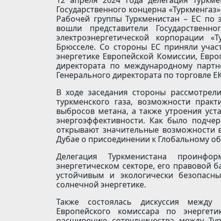
Государственного концерна «Туркменгаз
Рабочей группы Туркменистан – ЕС по э
вошли представители Государственно
электроэнергетической корпорации «
Брюсселе. Со стороны ЕС приняли учас
энергетике Европейской Комиссии, Евро
директората по международному партне
Генерального директората по торговле ЕК
В ходе заседания стороны рассмотрел
туркменского газа, возможности практ
выбросов метана, а также утроения ус
энергоэффективности. Как было подче
открывают значительные возможности в
Дубае о присоединении к Глобальному об
Делегация Туркменистана проинфо
энергетическом секторе, его правовой б
устойчивым и экологически безопасн
солнечной энергетике.
Также состоялась дискуссия между 
Европейского комиссара по энергети
расширению сотрудничества между Тур