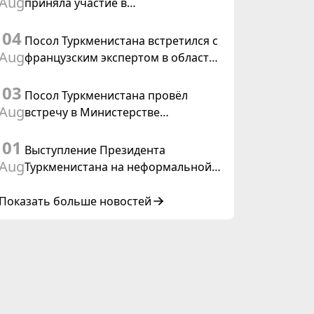
Aug
приняла участие в
Туркменистана
консультативном совещании по
04
цифровому коридору CAREC в
Посол Туркменистана встретился с
Исламабаде
Aug
французским экспертом в области
коневодства
03
Посол Туркменистана провёл
Aug
встречу в Министерстве
иностранных дел Таиланда
01
Выступление Президента
Aug
Туркменистана на неформальной
Консультативной встрече глав
государств Центральной Азии и
Показать больше новостей
Азербайджанской Республики