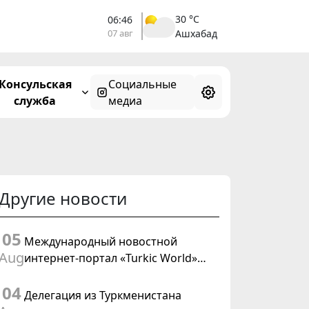
30 °C
06:46
07 авг
Ашхабад
Консульская
Социальные
служба
медиа
Другие новости
05
Международный новостной
Aug
интернет-портал «Turkic World»
будет осуществлять освещение
04
подготовки и проведения
Делегация из Туркменистана
заседания Халк Маслахаты