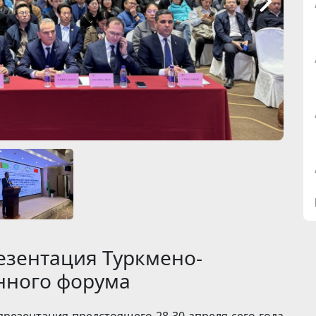
езентация Туркмено-
нного форума
презентация предстоящего 28-30 апреля сего года