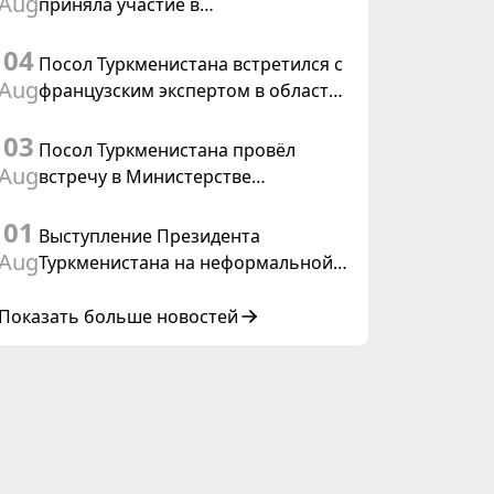
Aug
приняла участие в
Туркменистана
консультативном совещании по
04
цифровому коридору CAREC в
Посол Туркменистана встретился с
Исламабаде
Aug
французским экспертом в области
коневодства
03
Посол Туркменистана провёл
Aug
встречу в Министерстве
иностранных дел Таиланда
01
Выступление Президента
Aug
Туркменистана на неформальной
Консультативной встрече глав
государств Центральной Азии и
Показать больше новостей
Азербайджанской Республики