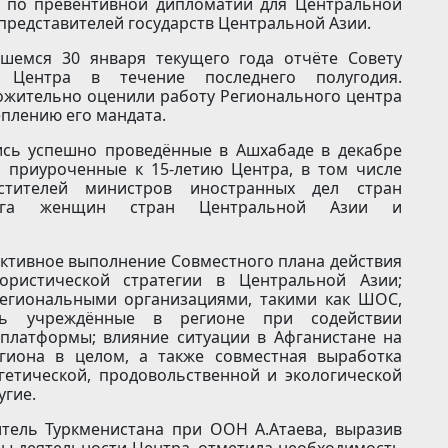
 по превентивной дипломатии для Центральной
 представителей государств Центральной Азии.
шемся 30 января текущего года отчёте Совету
 Центра в течение последнего полугодия.
ожительно оценили работу Регионального центра
плению его мандата.
лись успешно проведённые в Ашхабаде в декабре
 приуроченные к 15-летию Центра, в том числе
стителей министров иностранных дел стран
лога женщин стран Центральной Азии и
ктивное выполнение Совместного плана действия
ористической стратегии в Центральной Азии;
региональными организациями, такими как ШОС,
ть учреждённые в регионе при содействии
платформы; влияние ситуации в Афганистане на
егиона в целом, а также совместная выработка
етической, продовольственной и экологической
угие.
тель Туркменистана при ООН А.Атаева, выразив
ны деятельности Центра, отметила необходимость