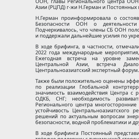
ООН, главы Регионального центра ООН
Азии (РЦПД) г-жи Н.Герман и Постоянных
Н.Герман проинформировала о состояв
Безопасности ООН о деятельности
Подчеркивалось, что члены СБ ООН пол
и поддержали дальнейшие усилия по укре
В ходе брифинга, в частности, отмеча
2022 года международные мероприятия,
Ежегодная встреча на уровне заме
Центральной Азии, встреча Диа
Центральноазиатский экспертный форум.
Также были положительно оценены эффе
по реализации Глобальной контртерр
значимость взаимодействия Центра с 
ОДКБ, СНГ; необходимость развива
Регионального центра многосторонние 
устойчивость Центральноазиатского р
решений по актуальным вопросам энерг
безопасности, водной проблематики и др
В ходе брифинга Постоянный представи
твёрдую поддержку с туркменской сторо