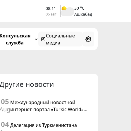
30 °C
08:11
06 авг
Ашхабад
Консульская
Социальные
служба
медиа
Другие новости
05
Международный новостной
Aug
интернет-портал «Turkic World»
будет осуществлять освещение
04
подготовки и проведения
Делегация из Туркменистана
заседания Халк Маслахаты