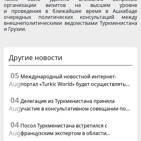
организации визитов на высшем уровне
и проведения в ближайшее время в Ашхабаде
очередных политических консультаций между
внешнеполитическими ведомствами Туркменистана
и Грузии.
Другие новости
05
Международный новостной интернет-
Aug
портал «Turkic World» будет осуществлять
освещение подготовки и проведения
04
заседания Халк Маслахаты Туркменистана
Делегация из Туркменистана приняла
Aug
участие в консультативном совещании по
цифровому коридору CAREC в Исламабаде
04
Посол Туркменистана встретился с
Aug
французским экспертом в области
коневодства