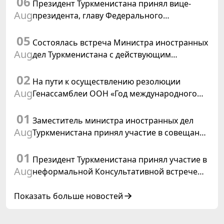
06
Президент Туркменистана принял вице-
Aug
президента, главу Федерального
департамента иностранных дел
05
Швейцарской Конфедерации
Состоялась встреча Министра иностранных
Aug
дел Туркменистана с действующим
председателем ОБСЕ
02
На пути к осуществлению резолюции
Aug
Генассамблеи ООН «Год международного
права, 2028», инициированной
01
Туркменистаном
Заместитель министра иностранных дел
Aug
Туркменистана принял участие в совещании
старших должностных лиц Форума
01
сотрудничества «Центральная Азия –
Президент Туркменистана принял участие в
Республика Корея»
Aug
неформальной Консультативной встрече
глав государств Центральной Азии и
Азербайджанской Республики
Показать больше новостей