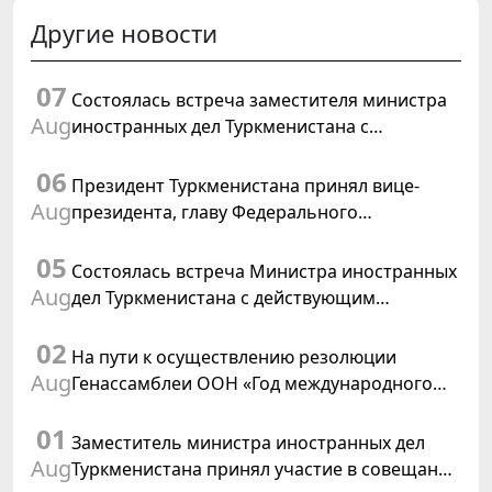
Другие новости
07
Состоялась встреча заместителя министра
Aug
иностранных дел Туркменистана с
Временным поверенным в делах США в
06
Туркменистане
Президент Туркменистана принял вице-
Aug
президента, главу Федерального
департамента иностранных дел
05
Швейцарской Конфедерации
Состоялась встреча Министра иностранных
Aug
дел Туркменистана с действующим
председателем ОБСЕ
02
На пути к осуществлению резолюции
Aug
Генассамблеи ООН «Год международного
права, 2028», инициированной
01
Туркменистаном
Заместитель министра иностранных дел
Aug
Туркменистана принял участие в совещании