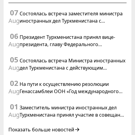
07
Состоялась встреча заместителя министра
Aug
иностранных дел Туркменистана с
Временным поверенным в делах США в
06
Туркменистане
Президент Туркменистана принял вице-
Aug
президента, главу Федерального
департамента иностранных дел
05
Швейцарской Конфедерации
Состоялась встреча Министра иностранных
Aug
дел Туркменистана с действующим
председателем ОБСЕ
02
На пути к осуществлению резолюции
Aug
Генассамблеи ООН «Год международного
права, 2028», инициированной
01
Туркменистаном
Заместитель министра иностранных дел
Aug
Туркменистана принял участие в совещании
старших должностных лиц Форума
сотрудничества «Центральная Азия –
Показать больше новостей