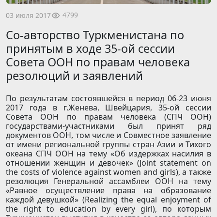
4799
03 июля 2017
Cо-авторство Туркменистана по
принятым в ходе 35-ой сессии
Совета ООН по правам человека
резолюций и заявлений
По результатам состоявшейся в период 06-23 июня
2017 года в г.Женева, Швейцария, 35-ой сессии
Совета ООН по правам человека (СПЧ ООН)
государствами-участниками был принят ряд
документов ООН, том числе и Совместное заявление
от имени региональной группы стран Азии и Тихого
океана СПЧ ООН на тему «Об издержках насилия в
отношении женщин и девочек» (Joint statement on
the costs of violence against women and girls), а также
резолюция Генеральной ассамблеи ООН на тему
«Равное осуществление права на образование
каждой девушкой» (Realizing the equal enjoyment of
the right to education by every girl), по которым