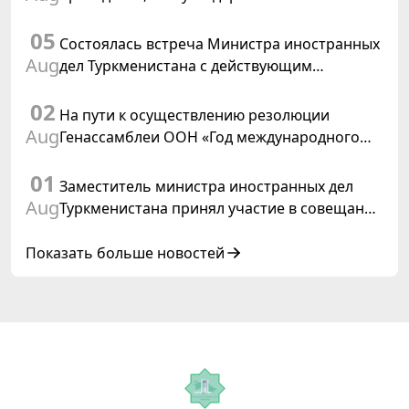
департамента иностранных дел
05
Швейцарской Конфедерации
Состоялась встреча Министра иностранных
Aug
дел Туркменистана с действующим
председателем ОБСЕ
02
На пути к осуществлению резолюции
Aug
Генассамблеи ООН «Год международного
права, 2028», инициированной
01
Туркменистаном
Заместитель министра иностранных дел
Aug
Туркменистана принял участие в совещании
старших должностных лиц Форума
сотрудничества «Центральная Азия –
Показать больше новостей
Республика Корея»