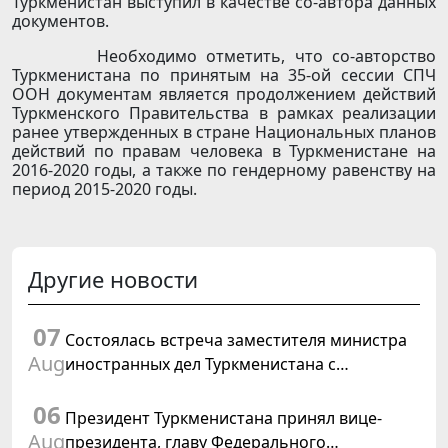
Туркменистан выступил в качестве со-автора данных
документов.
Необходимо отметить, что со-авторство
Туркменистана по принятым на 35-ой сессии СПЧ
ООН документам является продолжением действий
Туркменского Правительства в рамках реализации
ранее утвержденных в стране Национальных планов
действий по правам человека в Туркменистане на
2016-2020 годы, а также по гендерному равенству на
период 2015-2020 годы.
Другие новости
07
Состоялась встреча заместителя министра
Aug
иностранных дел Туркменистана с
Временным поверенным в делах США в
06
Туркменистане
Президент Туркменистана принял вице-
Aug
президента, главу Федерального