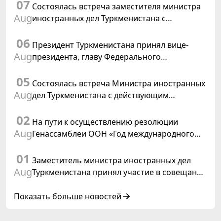
07
Состоялась встреча заместителя министра
Aug
иностранных дел Туркменистана с
Временным поверенным в делах США в
06
Туркменистане
Президент Туркменистана принял вице-
Aug
президента, главу Федерального
департамента иностранных дел
05
Швейцарской Конфедерации
Состоялась встреча Министра иностранных
Aug
дел Туркменистана с действующим
председателем ОБСЕ
02
На пути к осуществлению резолюции
Aug
Генассамблеи ООН «Год международного
права, 2028», инициированной
01
Туркменистаном
Заместитель министра иностранных дел
Aug
Туркменистана принял участие в совещании
старших должностных лиц Форума
сотрудничества «Центральная Азия –
Показать больше новостей
Республика Корея»