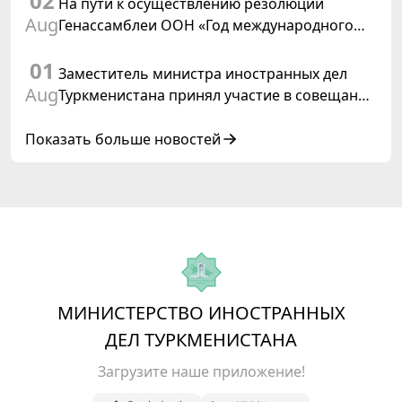
02
На пути к осуществлению резолюции
Aug
Генассамблеи ООН «Год международного
права, 2028», инициированной
01
Туркменистаном
Заместитель министра иностранных дел
Aug
Туркменистана принял участие в совещании
старших должностных лиц Форума
сотрудничества «Центральная Азия –
Показать больше новостей
Республика Корея»
МИНИСТЕРСТВО ИНОСТРАННЫХ
ДЕЛ ТУРКМЕНИСТАНА
Загрузите наше приложение!