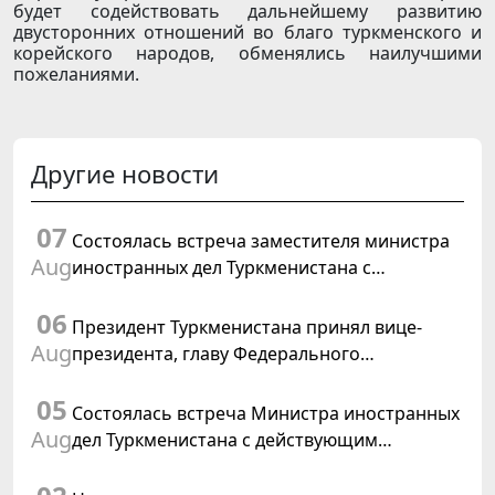
будет содействовать дальнейшему развитию
двусторонних отношений во благо туркменского и
корейского народов, обменялись наилучшими
пожеланиями.
Другие новости
07
Состоялась встреча заместителя министра
Aug
иностранных дел Туркменистана с
Временным поверенным в делах США в
06
Туркменистане
Президент Туркменистана принял вице-
Aug
президента, главу Федерального
департамента иностранных дел
05
Швейцарской Конфедерации
Состоялась встреча Министра иностранных
Aug
дел Туркменистана с действующим
председателем ОБСЕ