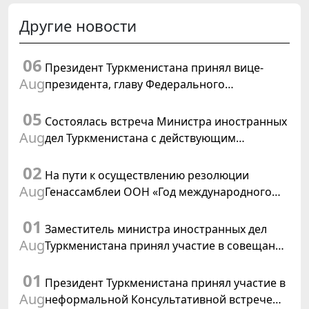
Другие новости
06
Президент Туркменистана принял вице-
Aug
президента, главу Федерального
департамента иностранных дел
05
Швейцарской Конфедерации
Состоялась встреча Министра иностранных
Aug
дел Туркменистана с действующим
председателем ОБСЕ
02
На пути к осуществлению резолюции
Aug
Генассамблеи ООН «Год международного
права, 2028», инициированной
01
Туркменистаном
Заместитель министра иностранных дел
Aug
Туркменистана принял участие в совещании
старших должностных лиц Форума
01
сотрудничества «Центральная Азия –
Президент Туркменистана принял участие в
Республика Корея»
Aug
неформальной Консультативной встрече