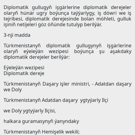
Diplomatik gullugyň işgärlerine diplomatik derejeler
olaryň hünär ugry boýunça taýýarlygy, iş döwri we iş
tejribesi, diplomatik derejesinde bolan möhleti, gulluk
işiniň netijeleri göz öňünde tutulyp berilýär.
3-nji madda
Türkmenistanyň diplomatik gullugynyň işgärlerine
olaryň eýeleýän wezipesi boýunça şu aşakdaky
diplomatik derejeler berilýär:
Eýeleýän wezipesi
Diplomatik dereje
Türkmenistanyň Daşary işler ministri, - Adatdan daşary
we Doly
Türkmenistanyň Adatdan daşary ygtyýarly Ilçi
we Doly ygtyýarly Ilçisi,
halkara guramasynyň ýanyndaky
Türkmenistanyň Hemişelik wekili;