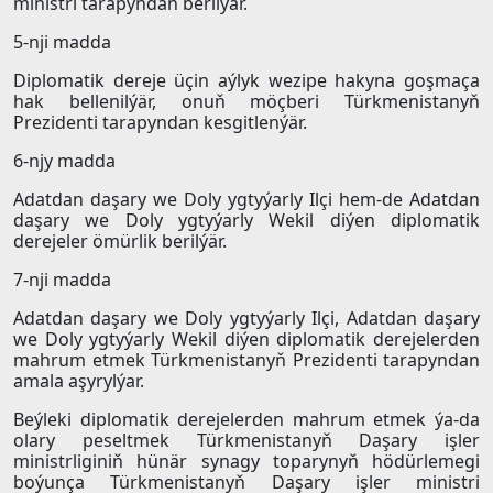
ministri tarapyndan berilýär.
5-nji madda
Diplomatik dereje üçin aýlyk wezipe hakyna goşmaça
hak bellenilýär, onuň möçberi Türkmenistanyň
Prezidenti tarapyndan kesgitlenýär.
6-njy madda
Adatdan daşary we Doly ygtyýarly Ilçi hem-de Adatdan
daşary we Doly ygtyýarly Wekil diýen diplomatik
derejeler ömürlik berilýär.
7-nji madda
Adatdan daşary we Doly ygtyýarly Ilçi, Adatdan daşary
we Doly ygtyýarly Wekil diýen diplomatik derejelerden
mahrum etmek Türkmenistanyň Prezidenti tarapyndan
amala aşyrylýar.
Beýleki diplomatik derejelerden mahrum etmek ýa-da
olary peseltmek Türkmenistanyň Daşary işler
ministrliginiň hünär synagy toparynyň hödürlemegi
boýunça Türkmenistanyň Daşary işler ministri