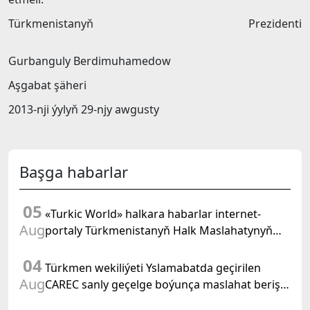
Türkmenistanyň Prezidenti
Gurbanguly Berdimuhamedow
Aşgabat şäheri
2013-nji ýylyň 29-njy awgusty
Başga habarlar
05
«Turkic World» halkara habarlar internet-
Aug
portaly Türkmenistanyň Halk Maslahatynyň
mejlisine taýýarlygy we onuň geçirilşini giňden
04
beýan eder
Türkmen wekiliýeti Yslamabatda geçirilen
Aug
CAREC sanly geçelge boýunça maslahat beriş
duşuşygyna gatnaşdy