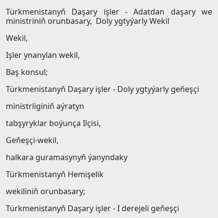
Türkmenistanyň Daşary işler - Adatdan daşary we
ministriniň orunbasary, Doly ygtyýarly Wekil
Wekil,
Işler ynanylan wekil,
Baş konsul;
Türkmenistanyň Daşary işler - Doly ygtyýarly geňeşçi
ministrliginiň aýratyn
tabşyryklar boýunça Ilçisi,
Geňeşçi-wekil,
halkara guramasynyň ýanyndaky
Türkmenistanyň Hemişelik
wekiliniň orunbasary;
Türkmenistanyň Daşary işler - I derejeli geňeşçi