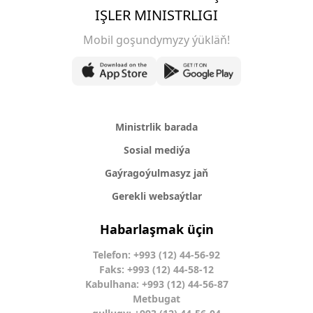
IŞLER MINISTRLIGI
Mobil goşundymyzy ýükläň!
Ministrlik barada
Sosial mediýa
Gaýragoýulmasyz jaň
Gerekli websaýtlar
Habarlaşmak üçin
Telefon: +993 (12) 44-56-92
Faks: +993 (12) 44-58-12
Kabulhana: +993 (12) 44-56-87
Metbugat