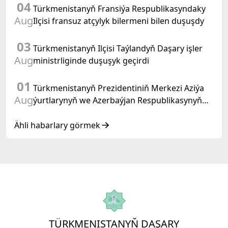
04
Türkmenistanyň Fransiýa Respublikasyndaky
Aug
Ilçisi fransuz atçylyk bilermeni bilen duşuşdy
03
Türkmenistanyň Ilçisi Taýlandyň Daşary işler
Aug
ministrliginde duşuşyk geçirdi
01
Türkmenistanyň Prezidentiniň Merkezi Aziýa
Aug
ýurtlarynyň we Azerbaýjan Respublikasynyň
döwlet Baştutanlarynyň resmi däl konsultatiw
duşuşygyndaky ÇYKYŞY
Ähli habarlary görmek
TÜRKMENISTANYŇ DAŞARY