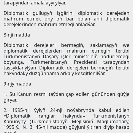
tarapyndan amala aşyrylýar.
Diplomatik gullugyň işgärini diplomatik derejeden
mahrum etmek ony öň bar bolan ähli diplomatik
derejelerinden mahrum etmegi aňladýar.
8-nji madda
Diplomatik derejeleri bermegiň, saklamagyň we
diplomatik derejelerden mahrum etmegiň tertibi
Türkmenistanyň Daşary işler ministriniň hödürlemegi
boýunça, Türkmenistanyň Prezidenti tarapyndan
tassyklanylýan Diplomatik derejeleri bermegiň tertibi
hakyndaky düzgünnama arkaly kesgitlenilýär.
9-njy madda
1. Şu Kanun resmi taýdan çap edilen gününden güýje
girýär.
2. 1995-nji ýylyň 24-nji noýabrynda kabul edilen
«Diplomatik ranglar hakynda» Türkmenistanyň
Kanunyny (Türkmenistanyň Mejlisiniň Maglumatlary,
1995 ý., № 3, 45-nji madda) güýjüni ýitiren diýip hasap
etmeli.