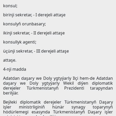
konsul;
birinji sekretar, - I derejeli attaşe
konsulyň orunbasary;
ikinji sekretar, - II derejeli attaşe
konsullyk agenti;
üçünji sekretar, - III derejeli attaşe
attaşe.
4-nji madda
Adatdan daşary we Doly ygtyýarly Ilçi hem-de Adatdan
daşary we Doly ygtyýarly Wekil diýen diplomatik
derejeler Türkmenistanyň Prezidenti tarapyndan
berilýär.
Beýleki diplomatik derejeler Türkmenistanyň Daşary
işler ministrliginiň hünär synagy toparynyň
hödürlemegi esasynda Türkmenistanyň Daşary işler