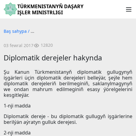
TÜRKMENISTANYŇ DAŞARY
IŞLER MINISTRLIGI
Baş sahypa
/
...
12820
03 fewral 2017
Diplomatik derejeler hakynda
Şu Kanun Türkmenistanyň diplomatik gullugynyň
işgärleri üçin diplomatik derejeleri belleýär, şeýle hem
diplomatik derejeleriň berilmeginiň, saklanylmagynyň
we ondan mahrum edilmeginiň esasy ýörelgelerini
kesgitleýär.
1-nji madda
Diplomatik dereje - bu diplomatik gullugyň işgärlerine
berilýän aýratyn gulluk derejesi.
2-nji madda