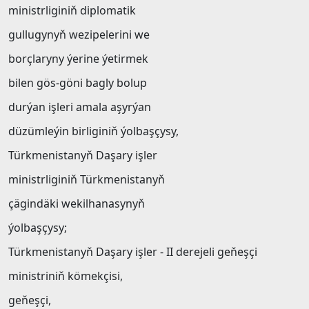
ministrliginiň diplomatik
gullugynyň wezipelerini we
borçlaryny ýerine ýetirmek
bilen gös-göni bagly bolup
durýan işleri amala aşyrýan
düzümleýin birliginiň ýolbaşçysy,
Türkmenistanyň Daşary işler
ministrliginiň Türkmenistanyň
çägindäki wekilhanasynyň
ýolbaşçysy;
Türkmenistanyň Daşary işler - II derejeli geňeşçi
ministriniň kömekçisi,
geňeşçi,