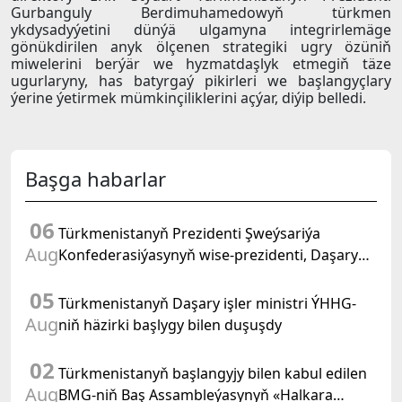
Gurbanguly Berdimuhamedowyň türkmen
ykdysadyýetini dünýä ulgamyna integrirlemäge
gönükdirilen anyk ölçenen strategiki ugry özüniň
miwelerini berýär we hyzmatdaşlyk etmegiň täze
ugurlaryny, has batyrgaý pikirleri we başlangyçlary
ýerine ýetirmek mümkinçiliklerini açýar, diýip belledi.
Başga habarlar
06
Türkmenistanyň Prezidenti Şweýsariýa
Aug
Konfederasiýasynyň wise-prezidenti, Daşary
işler federal departamentiniň başlygyny kabul
05
etdi
Türkmenistanyň Daşary işler ministri ÝHHG-
Aug
niň häzirki başlygy bilen duşuşdy
02
Türkmenistanyň başlangyjy bilen kabul edilen
Aug
BMG-niň Baş Assambleýasynyň «Halkara