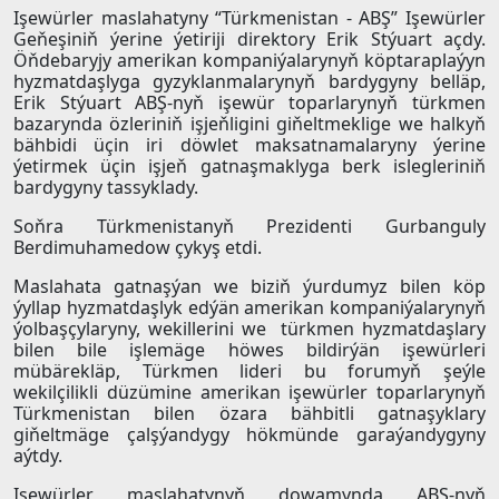
Işewürler maslahatyny “Türkmenistan - ABŞ” Işewürler
Geňeşiniň ýerine ýetiriji direktory Erik Stýuart açdy.
Öňdebaryjy amerikan kompaniýalarynyň köptaraplaýyn
hyzmatdaşlyga gyzyklanmalarynyň bardygyny belläp,
Erik Stýuart ABŞ-nyň işewür toparlarynyň türkmen
bazarynda özleriniň işjeňligini giňeltmeklige we halkyň
bähbidi üçin iri döwlet maksatnamalaryny ýerine
ýetirmek üçin işjeň gatnaşmaklyga berk islegleriniň
bardygyny tassyklady.
Soňra Türkmenistanyň Prezidenti Gurbanguly
Berdimuhamedow çykyş etdi.
Maslahata gatnaşýan we biziň ýurdumyz bilen köp
ýyllap hyzmatdaşlyk edýän amerikan kompaniýalarynyň
ýolbaşçylaryny, wekillerini we türkmen hyzmatdaşlary
bilen bile işlemäge höwes bildirýän işewürleri
mübärekläp, Türkmen lideri bu forumyň şeýle
wekilçilikli düzümine amerikan işewürler toparlarynyň
Türkmenistan bilen özara bähbitli gatnaşyklary
giňeltmäge çalşýandygy hökmünde garaýandygyny
aýtdy.
Işewürler maslahatynyň dowamynda ABŞ-nyň