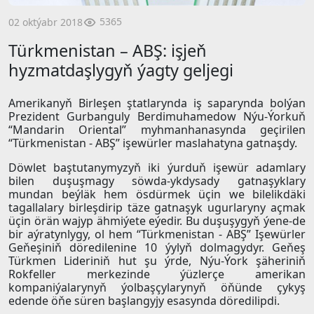
5365
02 oktýabr 2018
Türkmenistan – ABŞ: işjeň
hyzmatdaşlygyň ýagty geljegi
Amerikanyň Birleşen ştatlarynda iş saparynda bolýan
Prezident Gurbanguly Berdimuhamedow Nýu-Ýorkuň
“Mandarin Oriental” myhmanhanasynda geçirilen
“Türkmenistan - ABŞ” işewürler maslahatyna gatnaşdy.
Döwlet baştutanymyzyň iki ýurduň işewür adamlary
bilen duşuşmagy söwda-ykdysady gatnaşyklary
mundan beýläk hem ösdürmek üçin we bilelikdäki
tagallalary birleşdirip täze gatnaşyk ugurlaryny açmak
üçin örän wajyp ähmiýete eýedir. Bu duşuşygyň ýene-de
bir aýratynlygy, ol hem “Türkmenistan - ABŞ” Işewürler
Geňeşiniň döredilenine 10 ýylyň dolmagydyr. Geňeş
Türkmen Lideriniň hut şu ýrde, Nýu-Ýork şäheriniň
Rokfeller merkezinde ýüzlerçe amerikan
kompaniýalarynyň ýolbaşçylarynyň öňünde çykyş
edende öňe süren başlangyjy esasynda döredilipdi.