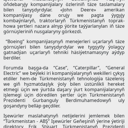
öňdebaryjy kompaniýalary özleriniň täze taslamalary
bilen tanyşdyrdylar. «John Deere» amerikan
kompaniýasy däne orujy we pagta ýygyjy
kombaýnlaryň, traktorlaryň Türkmenistanyň toprak-
howa şertleri nazara alnyp ýörite taýýarlanylan iň täze
görnüşleriniň nusgalaryny görkezdi.
“Boeing” kompaniýasynyň menejerleri uçarlaryň täze
görnüşleri bilen tanyşdyrdylar we tygşytly ýolagçy
gatnadýan uçarlaryň tehniki häsiýetnamasyny aýdyp
berdiler.
Forumda başga-da “Case”, “Caterpillar”, “General
Electric” we beýleki iri kompaniýalarynyň wekilleri çykyş
etdiler hem-de Türkmenistanyň tehnologiýa täzeleniş
we giň hyzmatdaşlyk ýoly bilen üstünlikli hereket
etmegi üçin we ýurtda daşary ýurt kompaniýalarynyň
işlemegi üçin döredilen şertler üçin Türkmenistanyň
Prezidenti Gurbanguly Berdimuhamedowyň uly
goşandyny belläp geçdiler.
Işewürler maslahatynyň netijelerini jemlemek bilen
“Türkmenistan - ABŞ” Işewürler Geňeşiniň ýerine ýetiriji
direktory Erik Stýuart Türkmenistanyň Prezidenti