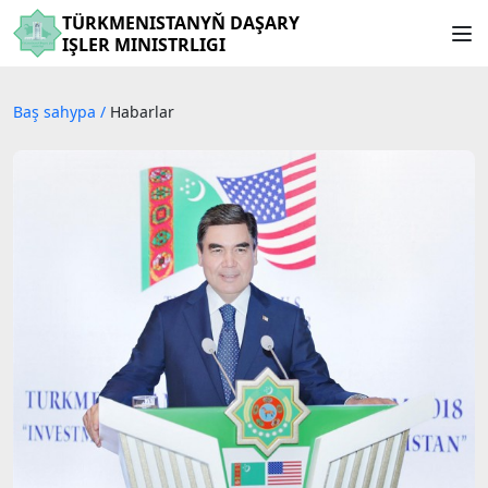
TÜRKMENISTANYŇ DAŞARY
IŞLER MINISTRLIGI
Baş sahypa
/
Habarlar