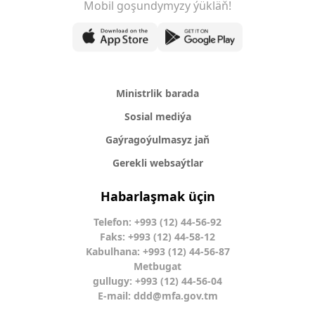
Mobil goşundymyzy ýükläň!
Ministrlik barada
Sosial mediýa
Gaýragoýulmasyz jaň
Gerekli websaýtlar
Habarlaşmak üçin
Telefon: +993 (12) 44-56-92
Faks: +993 (12) 44-58-12
Kabulhana: +993 (12) 44-56-87
Metbugat
gullugy: +993 (12) 44-56-04
E-mail:
ddd@mfa.gov.tm