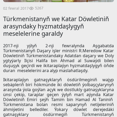
5267
02 fewral 2017
Türkmenistanyň we Katar Döwletiniň
arasyndaky hyzmatdaşlygyň
meselelerine garaldy
2017-nji yýlyň 2-nji fewralynda Aşgabatda
Türkmenistanyň Daşary işler ministri R.Meredow Katar
Döwletiniň Türkmenistandaky Adatdan daşary we Doly
ygtyýarly Ilçisi Halifa bin Ahmad al Suwaýdi bilen
duşuşyk geçirdi we ikitaraplaýyn hyzmatdaşlygyň öňde
duran meselelerini ara alyp maslahatlaşdy.
Ikitaraplaýyn gatnaşyklaryň ösdürilmeginiň wajyp
sebäpleriň biri hökmünde iki döwletiň ýolbaşçylarynyň
arasynda ýola goýlan açyk we dostlukly gatnaşyklaryna
ünsi çekip, taraplar geçen ýylyň mart aýynda Katar
Döwletiniň Emiri şeýh Tamim bin Hamad Al Taniniň
Türkmenistana bolan resmi saparynyň netijeleriniň
ähmiýetini bellediler. Ýokary döwlet derejedäki
gatnaşyklary ösdürmegiň Türkmenistanyň