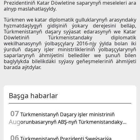
Prezidentiniň Katar Döwletine saparynyň meseleleri ara
alnyp maslahatlaşyldy.
Türkmen we katar diplomatik gulluklarynyň arasyndaky
hyzmatdaşlygyň gidişiniň ýokary derejesini belläp,
Türkmenistanyň daşary syýasat edarasynyň we Katar
Döwletiniň Türkmenistandaky diplomatik
wekilhanasynyň ýolbaşçylary 2016-njy ýylda bolan iki
ýurduň daşary işler ministrlikleriniň ýolbaşçylarynyň
saparlarynyň ähmiýetini bellediler we şunuň bilen
baglylykda bilelikdäki syýasy geňeşmeleriniň ähmiýeti
barada aýtdylar.
Başga habarlar
07
Türkmenistanyň Daşary işler ministriniň
Aug
orunbasarynyň ABŞ-nyň Türkmenistandaky
wagtlaýyn işler ynanylan wekili bilen duşuşygy
06
geçirildi
Türkmenistanyň Prezidenti Şweýsariýa