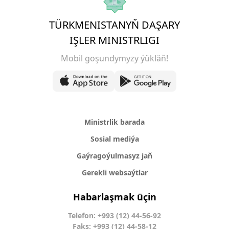
TÜRKMENISTANYŇ DAŞARY
IŞLER MINISTRLIGI
Mobil goşundymyzy ýükläň!
Ministrlik barada
Sosial mediýa
Gaýragoýulmasyz jaň
Gerekli websaýtlar
Habarlaşmak üçin
Telefon: +993 (12) 44-56-92
Faks: +993 (12) 44-58-12