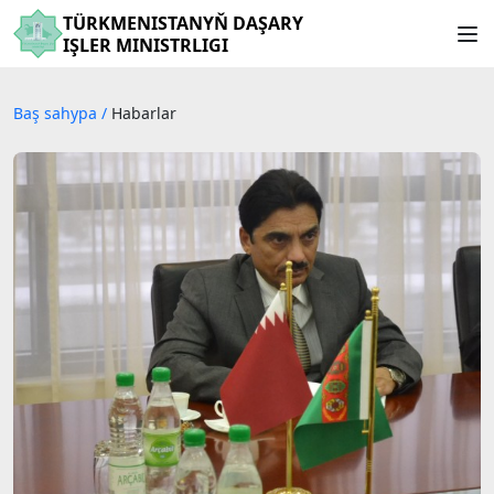
TÜRKMENISTANYŇ DAŞARY
IŞLER MINISTRLIGI
Baş sahypa
/
Habarlar