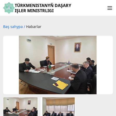
TÜRKMENISTANYŇ DAŞARY
IŞLER MINISTRLIGI
Baş sahypa
/
Habarlar