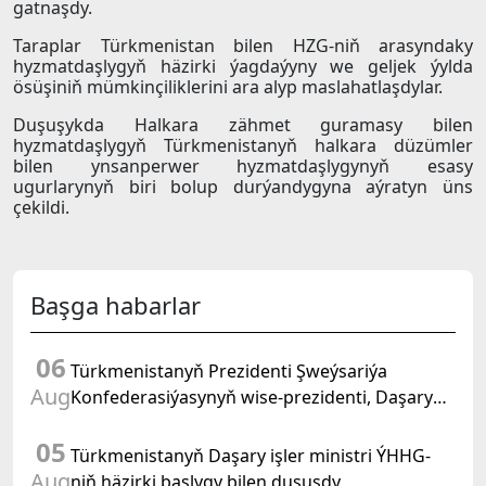
gatnaşdy.
Taraplar Türkmenistan bilen HZG-niň arasyndaky
hyzmatdaşlygyň häzirki ýagdaýyny we geljek ýylda
ösüşiniň mümkinçiliklerini ara alyp maslahatlaşdylar.
Duşuşykda Halkara zähmet guramasy bilen
hyzmatdaşlygyň Türkmenistanyň halkara düzümler
bilen ynsanperwer hyzmatdaşlygynyň esasy
ugurlarynyň biri bolup durýandygyna aýratyn üns
çekildi.
Başga habarlar
06
Türkmenistanyň Prezidenti Şweýsariýa
Aug
Konfederasiýasynyň wise-prezidenti, Daşary
işler federal departamentiniň başlygyny kabul
05
etdi
Türkmenistanyň Daşary işler ministri ÝHHG-
Aug
niň häzirki başlygy bilen duşuşdy