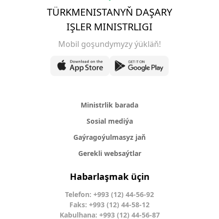
TÜRKMENISTANYŇ DAŞARY
IŞLER MINISTRLIGI
Mobil goşundymyzy ýükläň!
Ministrlik barada
Sosial mediýa
Gaýragoýulmasyz jaň
Gerekli websaýtlar
Habarlaşmak üçin
Telefon: +993 (12) 44-56-92
Faks: +993 (12) 44-58-12
Kabulhana: +993 (12) 44-56-87