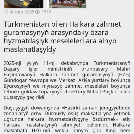
1912
12 dekabr 2025
Türkmenistan bilen Halkara zähmet
guramasynyň arasyndaky özara
hyzmatdaşlyk meseleleri ara alnyp
maslahatlaşyldy
2025-nji ýylyň 11-nji dekabrynda Türkmenistanyň
Daşary işler ministriniň orunbasary Mähri
Bäşimowanyň Halkara zähmet guramasynyň (HZG)
Gündogar Ýewropa we Merkezi Aziýa ýurtlary boýunça
Býurosynyň we mynasyp zähmet meseleleri boýunça
tehniki goldaw toparynyň direktory Mihail Puşkin bilen
duşuşygy geçirildi.
Duşuşygyň dowamynda «Häzirki zaman jemgyýetinde
zenanlaryň orny: Durnukly ösüş maksatlaryna ýetmek
ugrunda halkara hyzmatdaşlygyny ösdürmek» atly
halkara maslahatynyň ähmiýeti bellenildi. Halkara
maslahata HZG-niň wekili hanym Çidi King hem