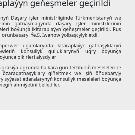
aplaýyn geňeşmeler geçirildi
tanyň Daşary işler ministrliginde Türkmenistanyň we
riniň gatnaşmagynda daşary işler ministrleriniň
leri boýunça ikitaraplaýyn geňeşmeler geçirildi. Rus
iň orunbasary Ýe.S. Iwanow ýolbaşçylyk etdi.
perwer ulgamlarynda ikitaraplaýyn gatnaşyklaryň
öwletiň konsullyk gulluklarynyň ugry boýunça
unça pikirleri alyşdylar.
grasiýa ugrunda halkara gün tertibiniň meselelerine
de özaragatnaşyklary giňeltmek we işiň öňdebaryjy
ry syýasat edaralarynyň konsullyk meseleleri boýunça
egiň ähmiýetini bellediler.