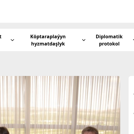
t
Köptaraplaýyn
Diplomatik
hyzmatdaşlyk
protokol