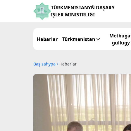
TÜRKMENISTANYŇ DAŞARY
IŞLER MINISTRLIGI
Metbuga
Habarlar
Türkmenistan
gullugy
Baş sahypa
/
Habarlar