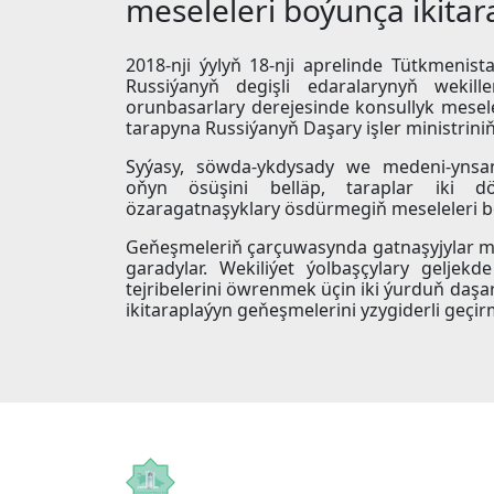
meseleleri boýunça ikitar
2018-nji ýylyň 18-nji aprelinde Tütkmenis
Russiýanyň degişli edaralarynyň wekille
orunbasarlary derejesinde konsullyk mesele
tarapyna Russiýanyň Daşary işler ministrin
Syýasy, söwda-ykdysady we medeni-ynsan
oňyn ösüşini belläp, taraplar iki d
özaragatnaşyklary ösdürmegiň meseleleri boý
Geňeşmeleriň çarçuwasynda gatnaşyjylar mi
garadylar. Wekiliýet ýolbaşçylary geljek
tejribelerini öwrenmek üçin iki ýurduň daşa
ikitaraplaýyn geňeşmelerini yzygiderli geçirm