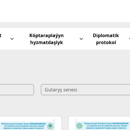
t
Köptaraplaýyn
Diplomatik
hyzmatdaşlyk
protokol