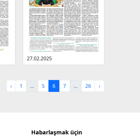
27.02.2025
‹
1
...
5
6
7
...
26
›
Habarlaşmak üçin