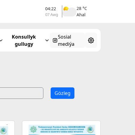
28 °C
04:22
07 Awg
Ahal
Konsullyk
Sosial
gullugy
mediýa
Gözleg