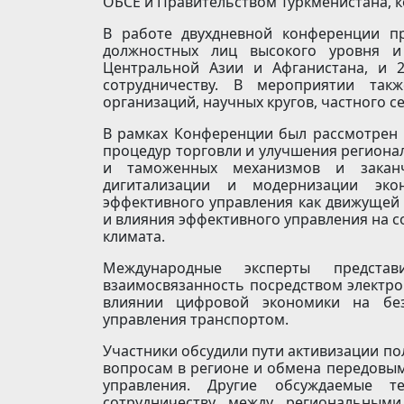
ОБСЕ и Правительством Туркменистана, к
В работе двухдневной конференции пр
должностных лиц высокого уровня 
Центральной Азии и Афганистана, и 2
сотрудничеству. В мероприятии такж
организаций, научных кругов, частного 
В рамках Конференции был рассмотрен 
процедур торговли и улучшения региона
и таможенных механизмов и закан
дигитализации и модернизации эко
эффективного управления как движущей 
и влияния эффективного управления на с
климата.
Международные эксперты предст
взаимосвязанность посредством электро
влиянии цифровой экономики на без
управления транспортом.
Участники обсудили пути активизации п
вопросам в регионе и обмена передовы
управления. Другие обсуждаемые 
сотрудничеству между региональным