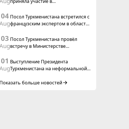
Aug
приняла участие в
Туркменистана
консультативном совещании по
04
цифровому коридору CAREC в
Посол Туркменистана встретился с
Исламабаде
Aug
французским экспертом в области
коневодства
03
Посол Туркменистана провёл
Aug
встречу в Министерстве
иностранных дел Таиланда
01
Выступление Президента
Aug
Туркменистана на неформальной
Консультативной встрече глав
государств Центральной Азии и
Показать больше новостей
Азербайджанской Республики