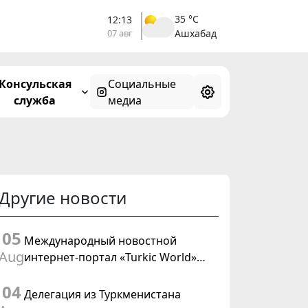
35 °C
12:13
07 авг
Ашхабад
Консульская
Социальные
служба
медиа
Другие новости
05
Международный новостной
Aug
интернет-портал «Turkic World»
будет осуществлять освещение
04
подготовки и проведения
Делегация из Туркменистана
заседания Халк Маслахаты