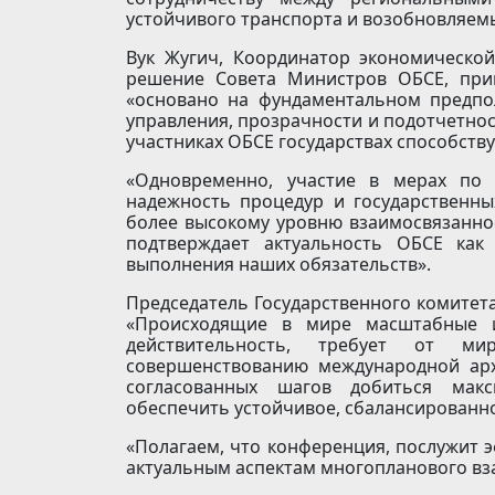
устойчивого транспорта и возобновляемы
Вук Жугич, Координатор экономической
решение Совета Министров ОБСЕ, прин
«основано на фундаментальном предпо
управления, прозрачности и подотчетност
участниках ОБСЕ государствах способств
«Одновременно, участие в мерах по
надежность процедур и государственных
более высокому уровню взаимосвязанност
подтверждает актуальность ОБСЕ как
выполнения наших обязательств».
Председатель Государственного комитета 
«Происходящие в мире масштабные и
действительность, требует от м
совершенствованию международной ар
согласованных шагов добиться макс
обеспечить устойчивое, сбалансированно
«Полагаем, что конференция, послужит
актуальным аспектам многопланового вза