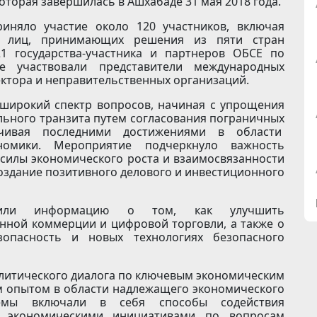
оторая завершилась в Ашхабаде 31 мая 2018 года.
иняло участие около 120 участников, включая
и лиц, принимающих решения из пяти стран
1 государства-участника и партнеров ОБСЕ по
е участвовали представители международных
сектора и неправительственных организаций.
широкий спектр вопросов, начиная с упрощения
льного транзита путем согласования пограничных
чивая последними достижениями в области
номики. Мероприятие подчеркнуло важность
силы экономического роста и взаимосвязанности
оздание позитивного делового и инвестиционного
авили информацию о том, как улучшить
нной коммерции и цифровой торговли, а также о
опасность и новых технологиях безопасного
олитического диалога по ключевым экономическим
м опытом в области надлежащего экономического
темы включали в себя способы содействия
и экономическими инициативами по вопросам