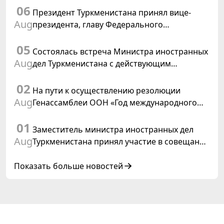
06
Туркменистане
Президент Туркменистана принял вице-
Aug
президента, главу Федерального
департамента иностранных дел
05
Швейцарской Конфедерации
Состоялась встреча Министра иностранных
Aug
дел Туркменистана с действующим
председателем ОБСЕ
02
На пути к осуществлению резолюции
Aug
Генассамблеи ООН «Год международного
права, 2028», инициированной
01
Туркменистаном
Заместитель министра иностранных дел
Aug
Туркменистана принял участие в совещании
старших должностных лиц Форума
сотрудничества «Центральная Азия –
Показать больше новостей
Республика Корея»