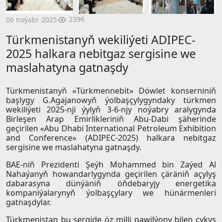
2396
06 noýabr 2025
Türkmenistanyň wekiliýeti ADIPEC-
2025 halkara nebitgaz sergisine we
maslahatyna gatnaşdy
Türkmenistanyň «Türkmennebit» Döwlet konserniniň
başlygy G.Agajanowyň ýolbaşçylygyndaky türkmen
wekiliýeti 2025-nji ýylyň 3-6-njy noýabry aralygynda
Birleşen Arap Emirlikleriniň Abu-Dabi şäherinde
geçirilen «Abu Dhabi International Petroleum Exhibition
and Conference» (ADIPEC-2025) halkara nebitgaz
sergisine we maslahatyna gatnaşdy.
BAE-niň Prezidenti Şeýh Mohammed bin Zaýed Al
Nahaýanyň howandarlygynda geçirilen çäräniň açylyş
dabarasyna dünýäniň öňdebaryjy energetika
kompaniýalarynyň ýolbaşçylary we hünärmenleri
gatnaşdylar.
Türkmenistan bu sergide öz milli pawilýony bilen çykyş