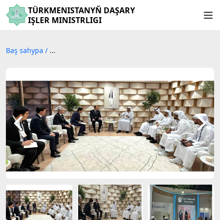
TÜRKMENISTANYŇ DAŞARY
IŞLER MINISTRLIGI
Baş sahypa
/
...