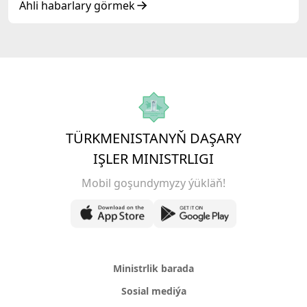
Ähli habarlary görmek
TÜRKMENISTANYŇ DAŞARY
IŞLER MINISTRLIGI
Mobil goşundymyzy ýükläň!
Ministrlik barada
Sosial mediýa