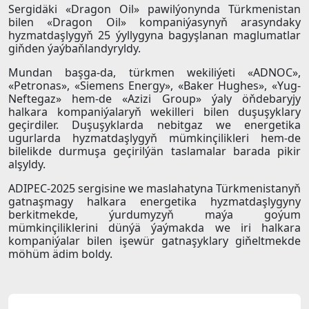
Sergidäki «Dragon Oil» pawilýonynda Türkmenistan
bilen «Dragon Oil» kompaniýasynyň arasyndaky
hyzmatdaşlygyň 25 ýyllygyna bagyşlanan maglumatlar
giňden ýaýbaňlandyryldy.
Mundan başga-da, türkmen wekiliýeti «ADNOC»,
«Petronas», «Siemens Energy», «Baker Hughes», «Yug-
Neftegaz» hem-de «Azizi Group» ýaly öňdebaryjy
halkara kompaniýalaryň wekilleri bilen duşuşyklary
geçirdiler. Duşuşyklarda nebitgaz we energetika
ugurlarda hyzmatdaşlygyň mümkinçilikleri hem-de
bilelikde durmuşa geçirilýän taslamalar barada pikir
alşyldy.
ADIPEC-2025 sergisine we maslahatyna Türkmenistanyň
gatnaşmagy halkara energetika hyzmatdaşlygyny
berkitmekde, ýurdumyzyň maýa goýum
mümkinçiliklerini dünýä ýaýmakda we iri halkara
kompaniýalar bilen işewür gatnaşyklary giňeltmekde
möhüm ädim boldy.