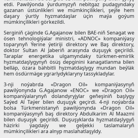
etdi. Pawilýonda ýurdumyzyň nebitgaz pudagyndaky
gazanan üstünlikleri we mümkinçilikleri, şeýle hem
daşary ýurtly hyzmatdaşlar üçin maýa goýum
mümkinçilikleri görkezildi.
Serginiň çäginde G.Agajanow bilen BAE-niň Senagat we
ösen tehnologiýalar ministri, «ADNOC» kompaniýasy
toparynyň Ýerine ýetiriji direktory we Baş direktory,
doktor Sultan Al Jaberiň arasynda duşuşyk geçirildi.
Taraplar energetika ulgamyndaky türkmen-emirlik
hyzmatdaşlygynyň ösüş depginini kanagatlanma bilen
belläp, özara bähbitli hyzmatdaşlygy mundan beýläk
hem ösdürmäge ygrarlydyklaryny tassykladylar.
3-nji noýabrda «Dragon Oil» kompaniýasynyň
pawilýonynda G.Agajanow «ENOC» we «Dragon Oil»
kompaniýalarynyň dolandyryjylar geňeşiniň başlygy
Saýed Al Taýer bilen duşuşyk geçirdi. 4-nji noýabrda
bolsa Türkmenistanyň pawilýonynda «Dragon Oil»
kompaniýasynyň baş direktory Abdulkarim Al Maazmi
bilen duşuşyk geçirildi. Duşuşyklarda hyzmatdaşlygyň
häzirki ýagdaýy we geljekki taslamalaryň
mümkinçilikleri ara alnyp maslahatlaşyldy.