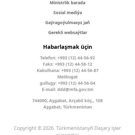
Ministrlik barada
Sosial mediýa
Gaýragoýulmasyz jaň
Gerekli websaýtlar
Habarlaşmak üçin
Telefon: +993 (12) 44-56-92
Faks: +993 (12) 44-58-12
Kabulhana: +993 (12) 44-56-87
Metbugat
gullugy: +993 (12) 44-56-04
E-mail:
ddd@mfa.gov.tm
744000, Aşgabat, Arçabil köç., 108
Aşgabat, Türkmenistan
Copyright © 2026. Türkmenistanyň Daşary işler