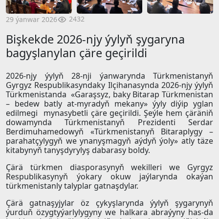
2432
29 ýanwar 2026
Bişkekde 2026-njy ýylyň şygaryna
bagyşlanylan çäre geçirildi
2026-njy ýylyň 28-nji ýanwarynda Türkmenistanyň
Gyrgyz Respublikasyndaky Ilçihanasynda 2026-njy ýylyň
Türkmenistanda «Garaşsyz, baky Bitarap Türkmenistan
– bedew batly at-myradyň mekany» ýyly diýip yglan
edilmegi mynasybetli çäre geçirildi. Şeýle hem çäräniň
dowamynda Türkmenistanyň Prezidenti Serdar
Berdimuhamedowyň «Türkmenistanyň Bitaraplygy –
parahatçylygyň we ynanyşmagyň aýdyň ýoly» atly täze
kitabynyň tanyşdyrylyş dabarasy boldy.
Çärä türkmen diasporasynyň wekilleri we Gyrgyz
Respublikasynyň ýokary okuw jaýlarynda okaýan
türkmenistanly talyplar gatnaşdylar.
Çärä gatnaşyjylar öz çykyşlarynda ýylyň şygarynyň
ýurduň özygtyýarlylygyny we halkara abraýyny has-da