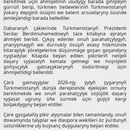
berkitmek üçin ähmiýetiniň uludygy barada giňişleýin
gürrüň berip, türkmen bedewleriniň Türkmenistanyň
ýokary depginli ösüşini we belent arzuwlaryny özünde
jemleýändigi barada bellediler.
Dabaranyň çäklerinde Türkmenistanyň Prezidenti
Serdar Berdimuhamedowyň täze kitabyna aýratyn
ähmiýet berildi. Çykyş edenler onuň parahatçylygyň,
ynanyşmagyň we durnukly ösüşiň esasy hökmünde
bitaraplyk ýörelgelerine düşünmäge goşan goşandyny
nygtadylar. Kitapda beýan edilen pikirleriň netijeli
daşary syýasatyň kemala gelmegi we hoşniýetli
goňşuçylyk gatnaşyklarynyň ösdürilmegi üçin
ähmiýetlidigi bellenildi.
Çärä gatnaşyjylar 2026-njy ýylyň şygarynyň
Türkmenistanyň dünýä derejesinde eýeleýän ornuny
berkitmekde we onuň parahatçylyk söýüjilik daşary
syýasat ugruny öňe sürmek üçin güýçli itergi
boljakdygyny beýan etdiler.
Çäre gyzgalaňly pikir alyşmalar bilen tamamlandy, onuň
dowamynda talyplar we diaspora wekilleri öz ýurdunyň
üstünliklerine uly buýsanç duýgularyny beýan etdiler.