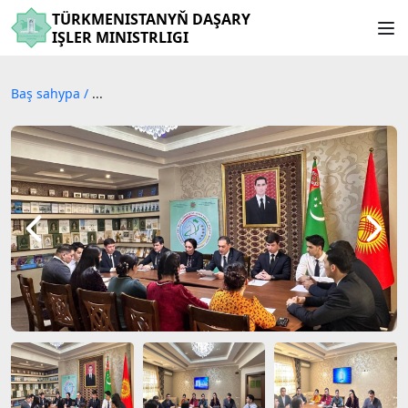
TÜRKMENISTANYŇ DAŞARY
IŞLER MINISTRLIGI
Baş sahypa
/
...