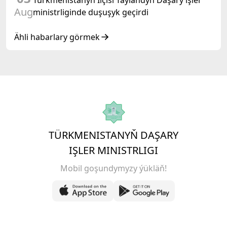
Türkmenistanyň Ilçisi Taýlandyň Daşary işler
Aug
ministrliginde duşuşyk geçirdi
Ähli habarlary görmek
TÜRKMENISTANYŇ DAŞARY
IŞLER MINISTRLIGI
Mobil goşundymyzy ýükläň!