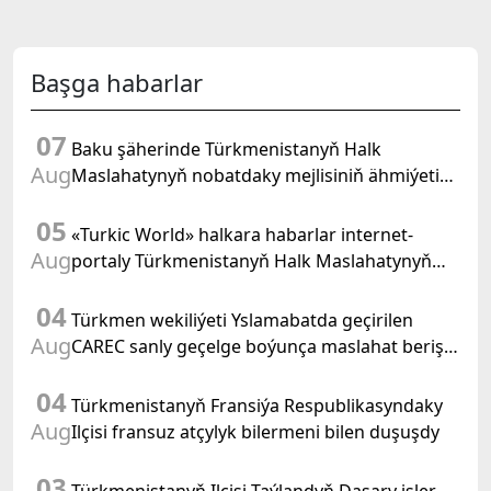
Başga habarlar
07
Baku şäherinde Türkmenistanyň Halk
Aug
Maslahatynyň nobatdaky mejlisiniň ähmiýetine
we BMG-niň «Halkara hukugyň ýyly, 2028» atly
05
Kararnamasyna bagyşlanan maslahat geçirildi
«Turkic World» halkara habarlar internet-
Aug
portaly Türkmenistanyň Halk Maslahatynyň
mejlisine taýýarlygy we onuň geçirilşini giňden
04
beýan eder
Türkmen wekiliýeti Yslamabatda geçirilen
Aug
CAREC sanly geçelge boýunça maslahat beriş
duşuşygyna gatnaşdy
04
Türkmenistanyň Fransiýa Respublikasyndaky
Aug
Ilçisi fransuz atçylyk bilermeni bilen duşuşdy
03