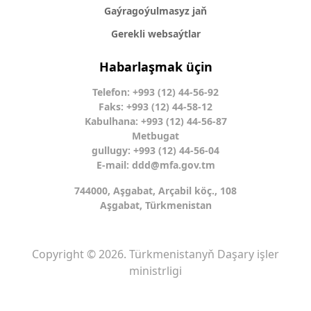
Gaýragoýulmasyz jaň
Gerekli websaýtlar
Habarlaşmak üçin
Telefon: +993 (12) 44-56-92
Faks: +993 (12) 44-58-12
Kabulhana: +993 (12) 44-56-87
Metbugat
gullugy: +993 (12) 44-56-04
E-mail:
ddd@mfa.gov.tm
744000, Aşgabat, Arçabil köç., 108
Aşgabat, Türkmenistan
Copyright © 2026. Türkmenistanyň Daşary işler
ministrligi