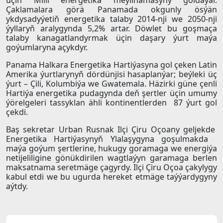
üçin Milli energetika meýilnamasyny goldaýar.
Çaklamalara görä Panamada okgunly ösýän
ykdysadyýetiň energetika talaby 2014-nji we 2050-nji
ýyllaryň aralygynda 5,2% artar. Döwlet bu goşmaça
talaby kanagatlandyrmak üçin daşary ýurt maýa
goýumlaryna açykdyr.
Panama Halkara Energetika Hartiýasyna gol çeken Latin
Amerika ýurtlarynyň dördünjisi hasaplanýar; beýleki üç
ýurt – Çili, Kolumbiýa we Gwatemala. Häzirki güne çenli
Hartiýa energetika pudagynda deň şertler üçin umumy
ýörelgeleri tassyklan ähli kontinentlerden 87 ýurt gol
çekdi.
Baş sekretar Urban Rusnak Ilçi Çiru Oçoany geljekde
Energetika Hartiýasynyň Ylalaşygyna goşulmakda
maýa goýum şertlerine, hukugy goramaga we energiýa
netijeliligine gönükdirilen wagtlaýyn garamaga berlen
maksatnama seretmäge çagyrdy. Ilçi Çiru Oçoa çakylygy
kabul etdi we bu ugurda hereket etmäge taýýardygyny
aýtdy.