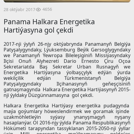
4656
28 oktýabr 2017
Panama Halkara Energetika
Hartiýasyna gol çekdi
2017-nji ýylyň 26-njy oktýabrynda Panamanyň Belgiýa
Patyşalygyndaky, Lýuksemburg Beýik Gersoglygyndaky
we Panamanyň Ýewropa Bileleşiginiň Missiýasyndaky
Ilçisi Onuň Alyhezreti Dario Ernesto Çiru Oçoa
Sekretariatda Baş Sekretar Urban Rusnagyň we
Energetika Hartiýasyna ýolbaşçylyk edýän ýurda
wekilçilik edýän Türkmenistanyň Belgiýa
Patyşalygyndaky Ilçihanasynyň geňeşçisiniň
gatnaşmagynda Halkara Energetika Hartiýasynyň 2015-
nji ýyldaky Düzgünnamasyna gol çekdi.
Halkara Energetika Hartiýasy energetika pudagynda
maýa goýumlary höweslendirmek we goramak işinde
uzakmöhletleýin syýasy ynanyşmagyň nyşany
hasaplanýar. Ol 2016-njy ýylda Panama Respublikasynyň
Hökümeti tarapyndan tassyklanan 2015-2050-nji ýyllar