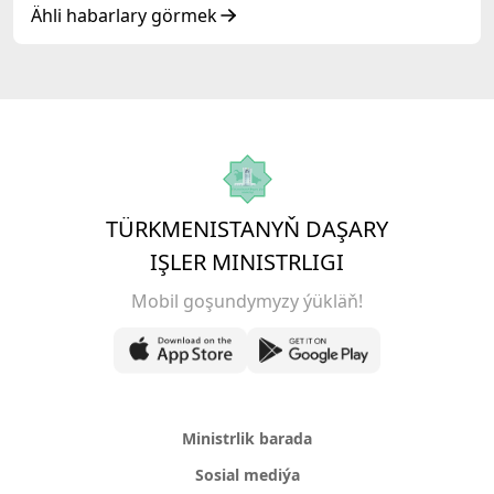
Ähli habarlary görmek
TÜRKMENISTANYŇ DAŞARY
IŞLER MINISTRLIGI
Mobil goşundymyzy ýükläň!
Ministrlik barada
Sosial mediýa