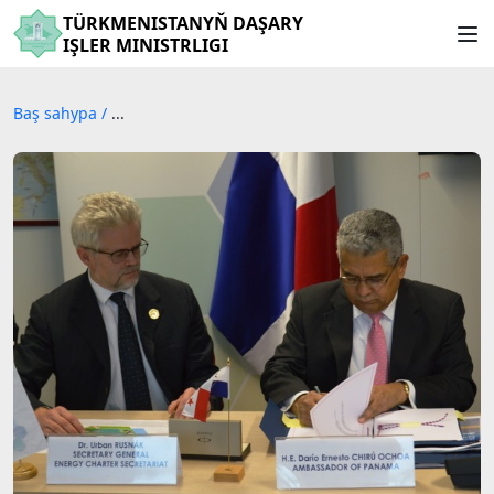
TÜRKMENISTANYŇ DAŞARY
IŞLER MINISTRLIGI
Baş sahypa
/
...